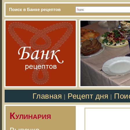
Поиск в Банке рецептов
Главная
Рецепт дня
Пои
|
|
Кулинария