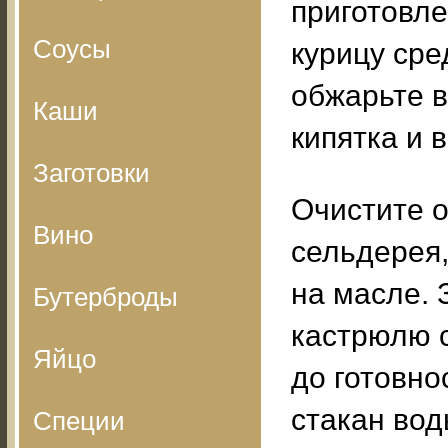
приготовл
Соусы
курицу сре
обжарьте в
Каши
кипятка и 
Заготовки
Очистите о
Вино
сельдерея,
на масле. 
Бутерброды
кастрюлю с
Яйцо
до готовно
стакан вод
Специи