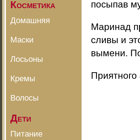
Косметика
посыпав му
Домашняя
Маринад п
сливы и эт
Маски
вымени. П
Лосьоны
Приятного 
Кремы
Волосы
Дети
Питание