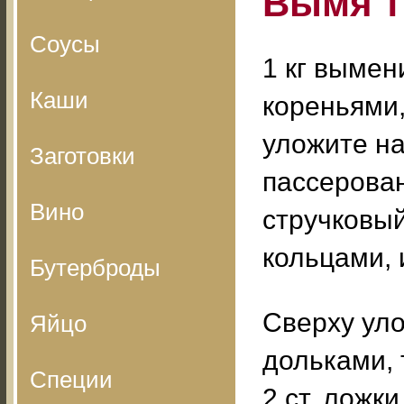
Вымя т
Соусы
1 кг вымен
Каши
кореньями,
уложите на
Заготовки
пассерован
Вино
стручковый
кольцами, 
Бутерброды
Сверху уло
Яйцо
дольками, 
Специи
2 ст. ложк