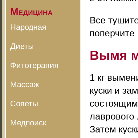
Медицина
Все тушите
Народная
поперчите 
Диеты
Вымя м
Фитотерапия
1 кг вымен
Массаж
куски и за
состоящим 
Советы
лаврового 
Медпоиск
Затем куск