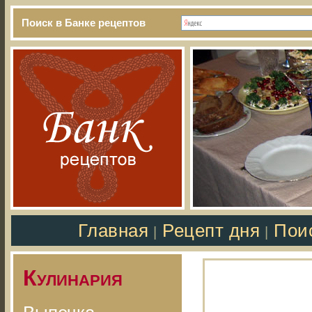
Поиск в Банке рецептов
Главная
Рецепт дня
Пои
|
|
Кулинария