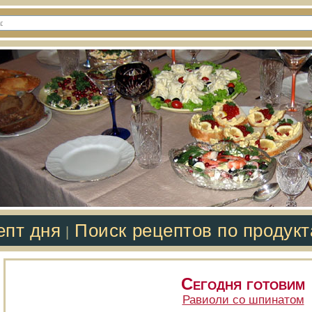
епт дня
Поиск рецептов по продук
|
Сегодня готовим
Равиоли со шпинатом