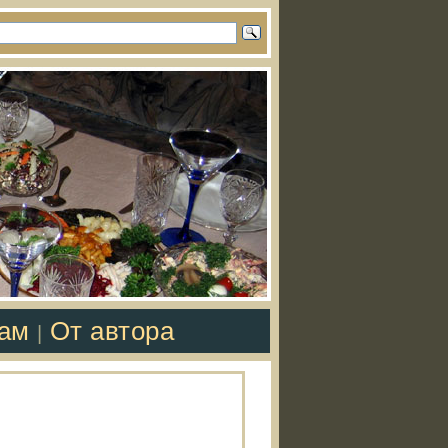
там
От автора
|