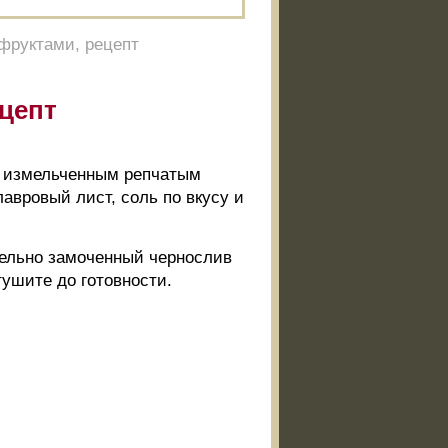
фруктами, рецепт
цепт
 с измельченным репчатым
лавровый лист, соль по вкусу и
тельно замоченный чернослив
тушите до готовности.