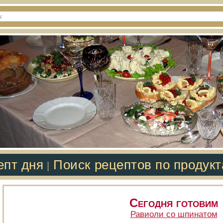
епт дня
Поиск рецептов по продук
|
Сегодня готовим
Равиоли со шпинатом