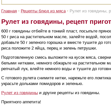
Главная
•
Рецепты блюд из мяса
•
Рулет из говядины, 
Рулет из говядины, рецепт приго
600 г говядины отбейте в тонкий пласт, посыпьте прян
50 г риса на растительном масле, залейте водой, посо
добавьте 50 г зеленого горошка и вместе тушите до го
риса положите 2 яйца, перец и зелень петрушки.
Подготовленную смесь выложите на кусок мяса, сверни
белыми нитками, немного обжарьте на растительном м
репчатый лук, влейте немного воды и тушите до готовн
С готового рулета снимите нитки, нарежьте его ломтик
украсьте дольками помидоров и зеленью.
Рулет из говядины
и другие рецепты из говядины.
Приятного аппетита!