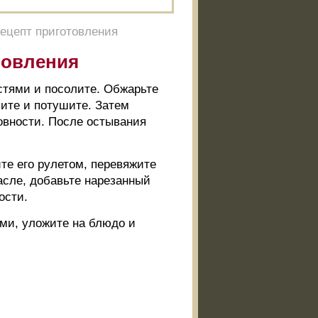
рецепт приготовления
товления
остями и посолите. Обжарьте
лите и потушите. Затем
товности. После остывания
те его рулетом, перевяжите
асле, добавьте нарезанный
ости.
ами, уложите на блюдо и