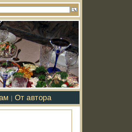
там
От автора
|