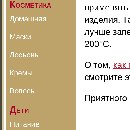
Косметика
применять
Домашняя
изделия. Т
лучше запе
Маски
200°С.
Лосьоны
О том,
как
Кремы
смотрите э
Волосы
Приятного 
Дети
Питание