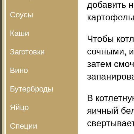
добавить 
Соусы
картофель
Каши
Чтобы кот
сочными, и
Заготовки
затем смоч
Вино
запанирова
Бутерброды
В котлетну
Яйцо
яичный бел
свертывает
Специи