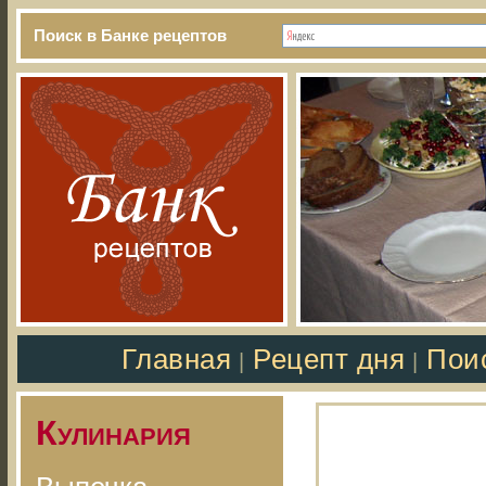
Поиск в Банке рецептов
Главная
Рецепт дня
Пои
|
|
Кулинария