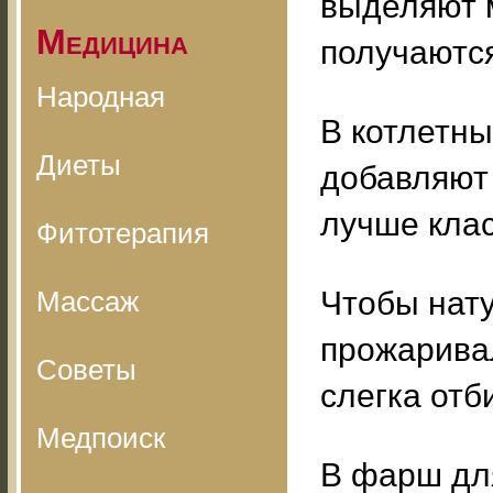
выделяют м
Медицина
получаются
Народная
В котлетн
Диеты
добавляют 
лучше клас
Фитотерапия
Массаж
Чтобы нат
прожаривал
Советы
слегка отб
Медпоиск
В фарш для