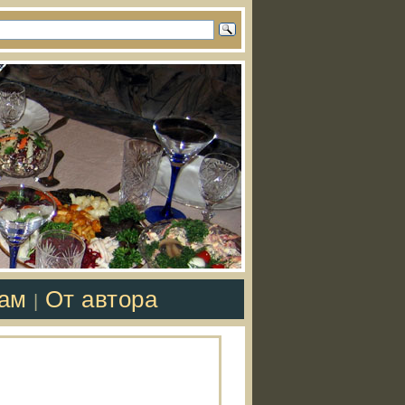
там
От автора
|