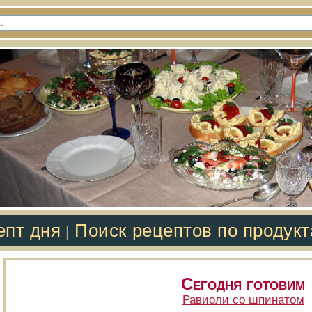
епт дня
Поиск рецептов по продук
|
Сегодня готовим
Равиоли со шпинатом