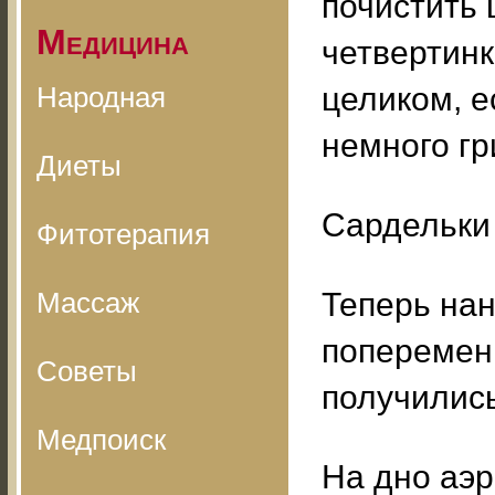
почистить 
Медицина
четвертинк
Народная
целиком, е
немного гр
Диеты
Сардельки 
Фитотерапия
Массаж
Теперь на
попеременн
Советы
получилис
Медпоиск
На дно аэр