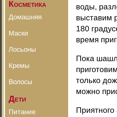
Косметика
воды, раз
Домашняя
выставим р
180 градус
Маски
время приг
Лосьоны
Пока шашлы
Кремы
приготовим
только дож
Волосы
можно прис
Дети
Приятного 
Питание