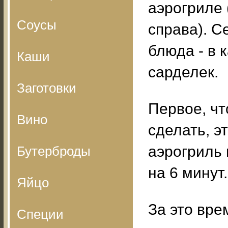
аэрогриле 
Соусы
справа). С
блюда - в 
Каши
сарделек.
Заготовки
Первое, чт
Вино
сделать, э
аэрогриль 
Бутерброды
на 6 минут.
Яйцо
За это вре
Специи