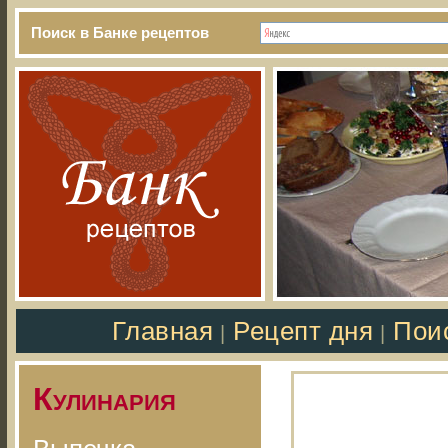
Поиск в Банке рецептов
Главная
Рецепт дня
Пои
|
|
Кулинария