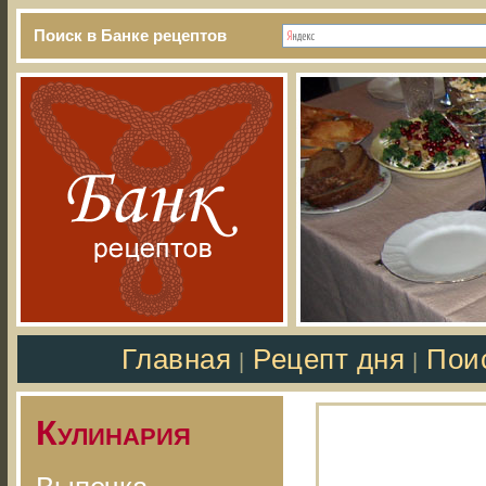
Поиск в Банке рецептов
Главная
Рецепт дня
Пои
|
|
Кулинария