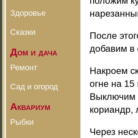
положим ку
Здоровье
нарезанный
Сказки
После этог
добавим в 
Дом и дача
Ремонт
Накроем с
огне на 15
Сад и огород
Выключим 
Аквариум
кориандр, 
Рыбки
Через нес