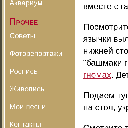
Аквариум
вместе с г
Прочее
Посмотрит
Советы
язычки выл
нижней сто
Фоторепортажи
"башмаки г
Роспись
гномах
. Д
Живопись
Подаем ту
Мои песни
на стол, у
Контакты
Смотрите 