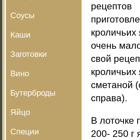
рецептов
Соусы
приготовл
кроличьих 
Каши
очень мало
Заготовки
свой реце
кроличьих 
Вино
сметаной (
Бутерброды
справа).
Яйцо
В лоточке 
Специи
200- 250 г 