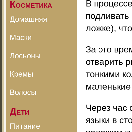
В процесс
Косметика
подливать 
Домашняя
ложке), чт
Маски
За это вре
Лосьоны
отварить р
тонкими ко
Кремы
маленькие 
Волосы
Через час 
Дети
языки в ст
Питание