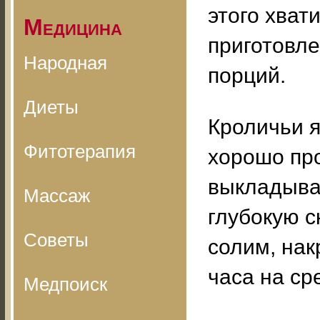
этого хвати
Медицина
приготовле
Народная
порций.
Диеты
Кроличьи 
Фитотерапия
хорошо пр
выкладыва
Массаж
глубокую с
Советы
солим, нак
часа на ср
Медпоиск