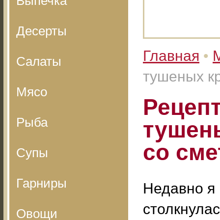
Выпечка
Десерты
Главная
•
Салаты
тушеных кр
Мясо
Рецепт
Рыба
тушен
со сме
Супы
Гарниры
Недавно я
столкнулас
Овощи