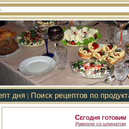
епт дня
Поиск рецептов по продук
|
Сегодня готовим
Равиоли со шпинатом