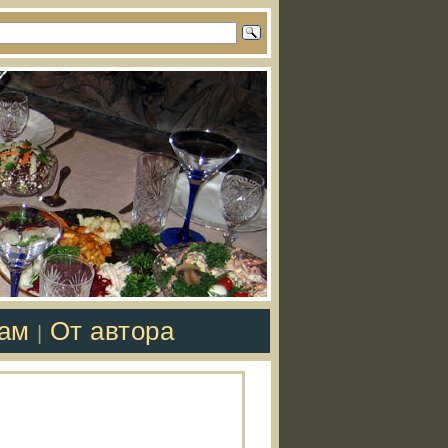
там
От автора
|