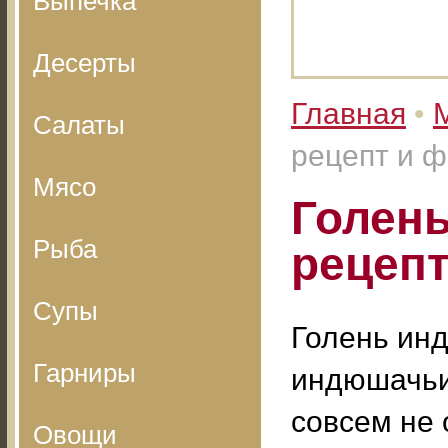
Выпечка
Десерты
Главная
•
Салаты
рецепт и ф
Мясо
Голень
Рыба
рецепт
Супы
Голень инд
Гарниры
индюшачьих
совсем не 
Овощи