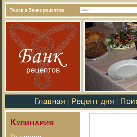
Поиск в Банке рецептов
Главная
Рецепт дня
Пои
|
|
Кулинария