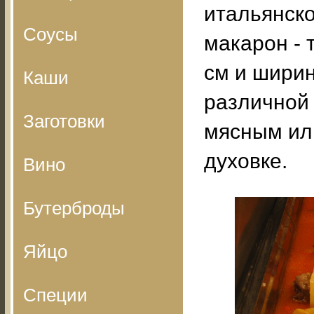
итальянско
Соусы
макарон - 
см и шири
Каши
различной 
Заготовки
мясным ил
духовке.
Вино
Бутерброды
Яйцо
Специи