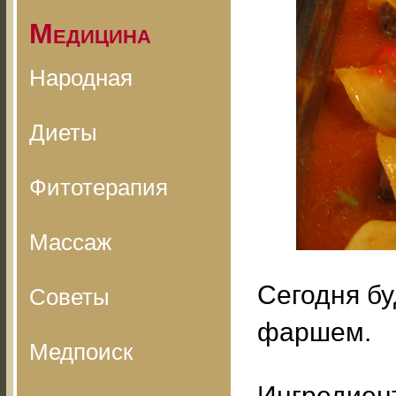
Медицина
Народная
Диеты
Фитотерапия
Массаж
Сегодня бу
Советы
фаршем.
Медпоиск
Ингредиент