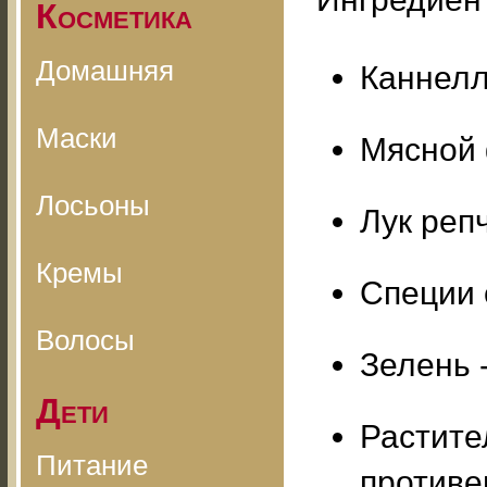
Косметика
Домашняя
Каннелл
Маски
Мясной 
Лосьоны
Лук репч
Кремы
Специи 
Волосы
Зелень 
Дети
Растите
Питание
противе