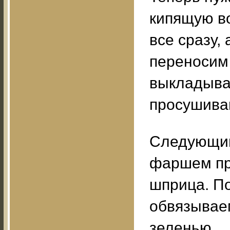
кипящую во
все сразу,
переносим 
выкладыва
просушива
Следующий
фаршем пр
шприца. По
обвязываем
зеленью.