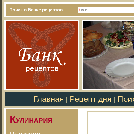
Поиск в Банке рецептов
Главная
Рецепт дня
Пои
|
|
Кулинария