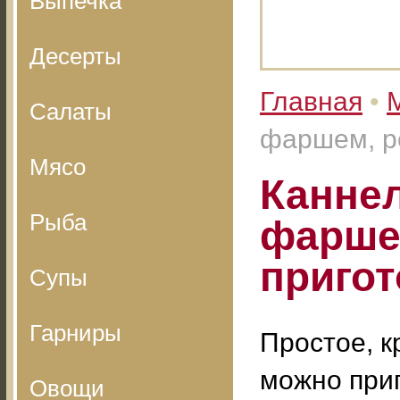
Выпечка
Десерты
Главная
•
Салаты
фаршем, р
Мясо
Канне
Рыба
фарше
пригот
Супы
Гарниры
Простое, к
можно приг
Овощи