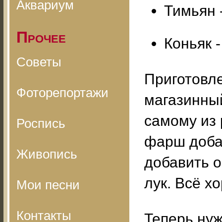
Аквариум
Тимьян 
Прочее
Коньяк -
Советы
Приготовл
Фоторепортажи
магазинны
самому из 
Роспись
фарш доба
Живопись
добавить 
лук. Всё х
Мои песни
Контакты
Теперь нуж