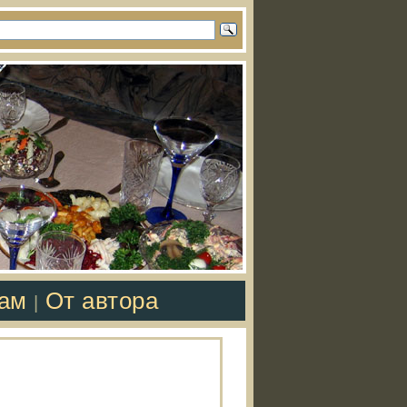
там
От автора
|