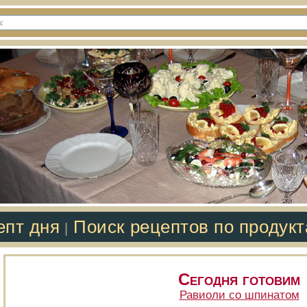
епт дня
Поиск рецептов по продук
|
Сегодня готовим
Равиоли со шпинатом