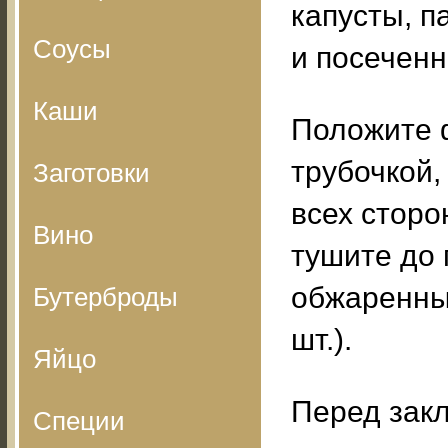
капусты, п
Соусы
и посеченн
Каши
Положите ф
трубочкой,
Заготовки
всех сторо
Вино
тушите до 
обжаренным
Бутерброды
шт.).
Яйцо
Перед закл
Специи