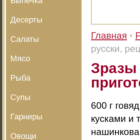
Выпечка
Десерты
Главная
•
Салаты
русски, ре
Мясо
Зразы 
Рыба
приго
Супы
600 г говя
Гарниры
кусками и 
нашинкова
Овощи