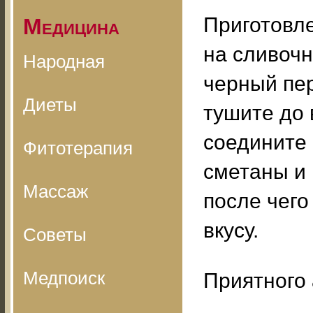
Приготовле
Медицина
на сливочн
Народная
черный пер
Диеты
тушите до 
соедините 
Фитотерапия
сметаны и 
Массаж
после чего
вкусу.
Советы
Медпоиск
Приятного 