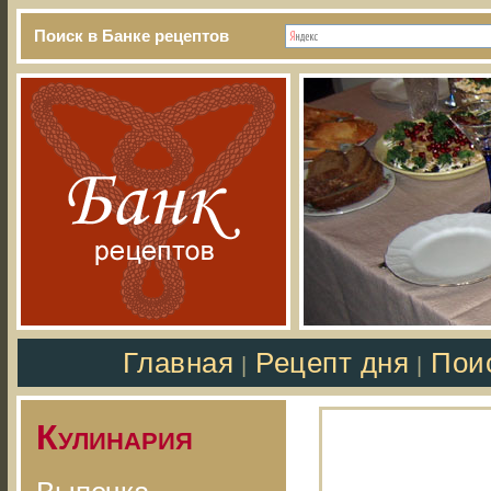
Поиск в Банке рецептов
Главная
Рецепт дня
Пои
|
|
Кулинария