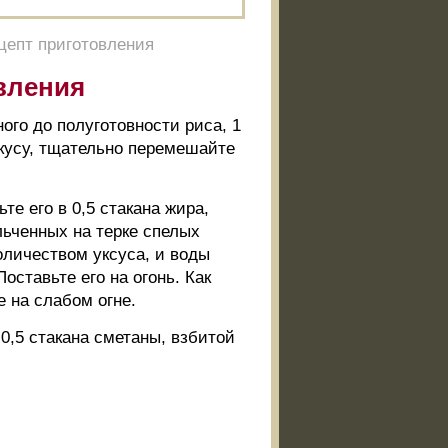
цепт приготовления
вления
ного до полуготовности риса, 1
вкусу, тщательно перемешайте
те его в 0,5 стакана жира,
льченных на терке спелых
оличеством уксуса, и воды
оставьте его на огонь. Как
е на слабом огне.
0,5 стакана сметаны, взбитой