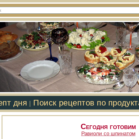
епт дня
Поиск рецептов по продук
|
Сегодня готовим
Равиоли со шпинатом