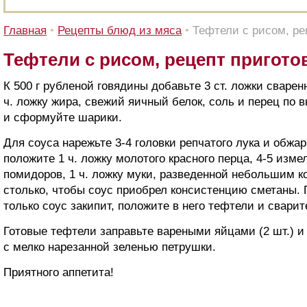
Главная
•
Рецепты блюд из мяса
•
Тефтели с рисом, ре
Тефтели с рисом, рецепт пригото
К 500 г рубленой говядины добавьте 3 ст. ложки сварен
ч. ложку жира, свежий яичный белок, соль и перец по 
и сформуйте шарики.
Для соуса нарежьте 3-4 головки репчатого лука и обжарь
положите 1 ч. ложку молотого красного перца, 4-5 изме
помидоров, 1 ч. ложку муки, разведенной небольшим к
столько, чтобы соус приобрел консистенцию сметаны. П
только соус закипит, положите в него тефтели и сварит
Готовые тефтели заправьте вареными яйцами (2 шт.) и 
с мелко нарезанной зеленью петрушки.
Приятного аппетита!