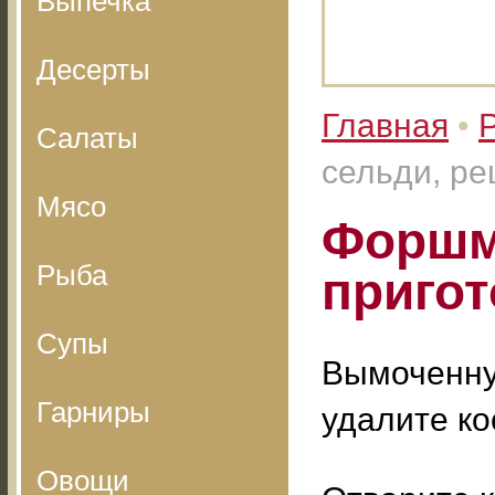
Выпечка
Десерты
Главная
•
Салаты
сельди, ре
Мясо
Форшма
Рыба
приго
Супы
Вымоченну
Гарниры
удалите ко
Овощи