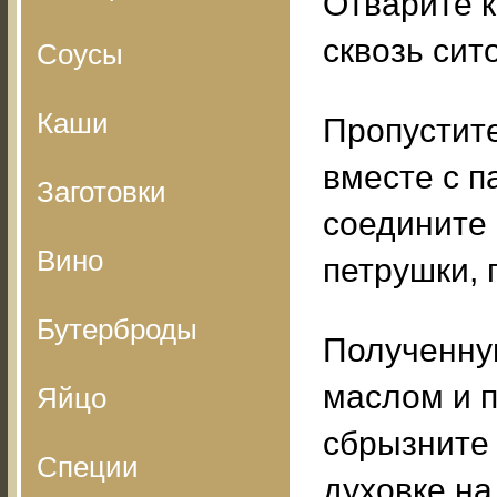
Отварите к
сквозь сито
Соусы
Каши
Пропустит
вместе с 
Заготовки
соедините 
Вино
петрушки, 
Бутерброды
Полученну
маслом и 
Яйцо
сбрызните
Специи
духовке на