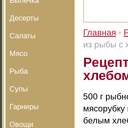
Выпечка
Десерты
Главная
•
Салаты
из рыбы с
Мясо
Рецепт
Рыба
хлебо
Супы
500 г рыбн
Гарниры
мясорубку
белым хлеб
Овощи