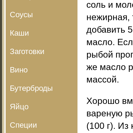
соль и мол
Соусы
нежирная, 
добавить 5
Каши
масло. Есл
Заготовки
рыбой проп
же масло р
Вино
массой.
Бутерброды
Хорошо вм
Яйцо
вареную р
Специи
(100 г). И