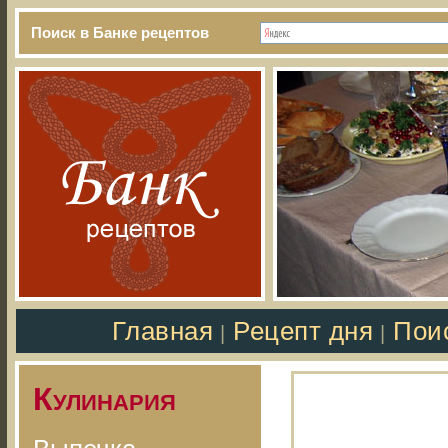
Поиск в Банке рецептов
Главная
Рецепт дня
Пои
|
|
Кулинария