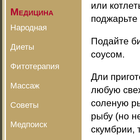
или котлет
Медицина
поджарьте 
Народная
Подайте б
Диеты
соусом.
Фитотерапия
Дли приго
Массаж
любую све
соленую р
Советы
рыбу (но н
Медпоиск
скумбрии, 