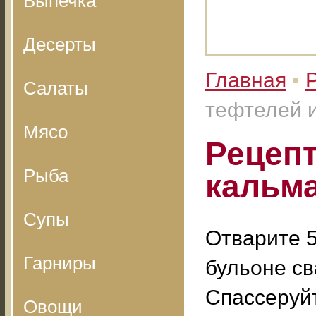
Выпечка
Десерты
Главная
•
Салаты
тефтелей и
Мясо
Рецепт
Рыба
кальма
Супы
Отварите 5
Гарниры
бульоне св
Спассеруй
Овощи