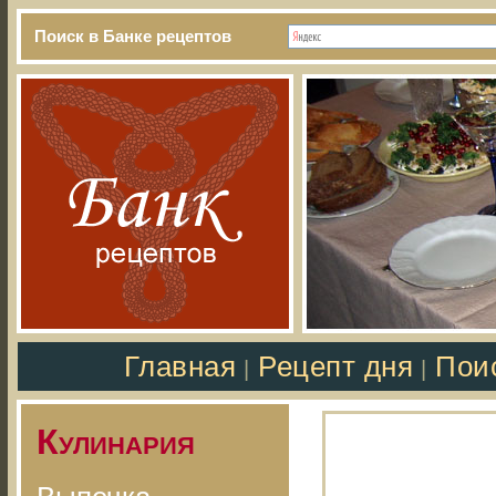
Поиск в Банке рецептов
Главная
Рецепт дня
Пои
|
|
Кулинария