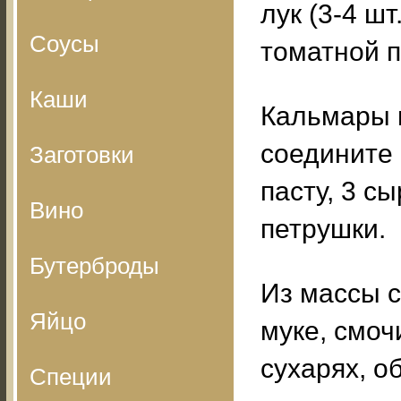
лук (3-4 шт
Соусы
томатной п
Каши
Кальмары п
соедините 
Заготовки
пасту, 3 с
Вино
петрушки.
Бутерброды
Из массы с
Яйцо
муке, смоч
сухарях, о
Специи