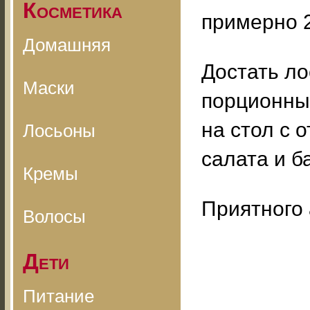
Косметика
примерно 2
Домашняя
Достать ло
Маски
порционные
на стол с 
Лосьоны
салата и б
Кремы
Приятного 
Волосы
Дети
Питание