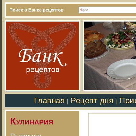
Поиск в Банке рецептов
Главная
Рецепт дня
Пои
|
|
Кулинария