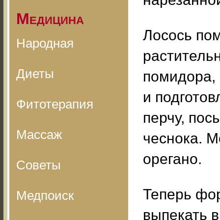
Медицина
Лосось по
Народная
раститель
Диеты
помидора,
и подготов
Фитотерапия
перчу, по
Массаж
чеснока. М
орегано.
Советы
Теперь фо
Медпоиск
выпекать в