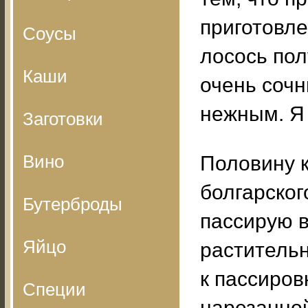
приготовле
Соусы
лосось пол
Каши
очень соч
нежным. Я 
Заготовки
Вино
Половину к
болгарског
Бутерброды
пассирую 
Яйцо
растительн
к пассиро
Специи
нарезанно