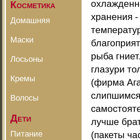
охлажденно
Косметика
хранения -
Домашняя
температу
Маски
благоприят
рыба гниет
Лосьоны
глазури то
Кремы
(фирма Ага
слипшимся,
Волосы
самостоят
Дети
лучше брат
Питание
(пакеты ча