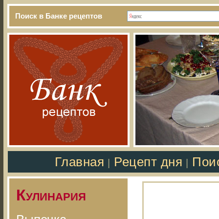
Поиск в Банке рецептов
Главная
Рецепт дня
Пои
|
|
Кулинария