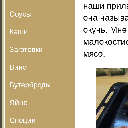
наши прила
Соусы
она называ
окунь. Мне
Каши
малокостис
Заготовки
мясо.
Вино
Бутерброды
Яйцо
Специи