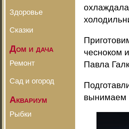
охлаждала
Здоровье
холодильни
Сказки
Приготовим
Дом и дача
чесноком и
Ремонт
Павла Галк
Сад и огород
Подготавли
вынимаем 
Аквариум
Рыбки