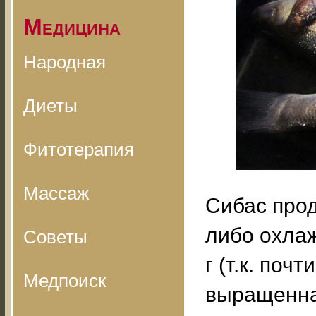
Медицина
Народная
Диеты
Фитотерапия
Массаж
Сибас про
либо охла
Советы
г (т.к. поч
Медпоиск
выращенна