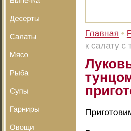
Выпечка
Десерты
Главная
•
Салаты
к салату с
Мясо
Луковы
Рыба
тунцом
приго
Супы
Гарниры
Приготовим
Овощи