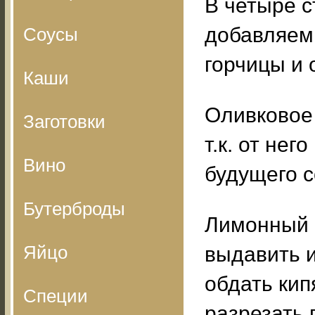
В четыре с
добавляем
Соусы
горчицы и 
Каши
Оливковое 
Заготовки
т.к. от нег
Вино
будущего с
Бутерброды
Лимонный с
Яйцо
выдавить и
обдать кип
Специи
разрезать 