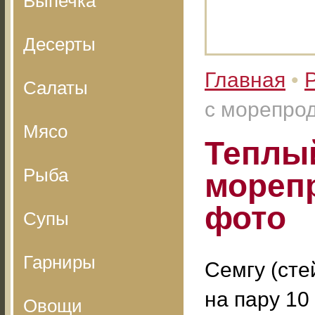
Выпечка
Десерты
Главная
•
Салаты
с морепрод
Мясо
Теплый
Рыба
морепр
фото
Супы
Гарниры
Семгу (сте
на пару 10
Овощи