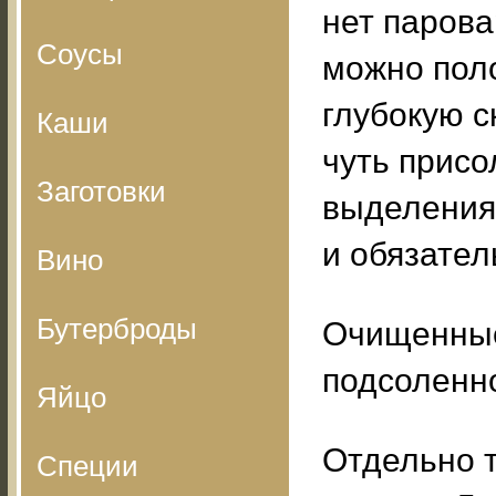
нет парова
Соусы
можно пол
глубокую с
Каши
чуть присо
Заготовки
выделения
и обязател
Вино
Бутерброды
Очищенные
подсоленно
Яйцо
Отдельно 
Специи