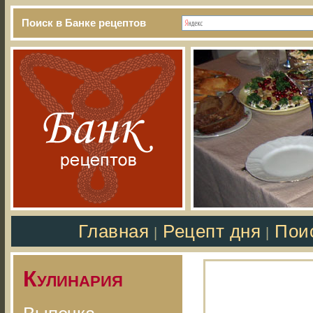
Поиск в Банке рецептов
Главная
Рецепт дня
Пои
|
|
Кулинария