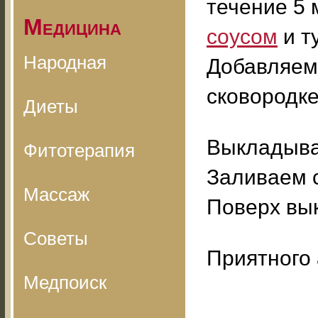
течение 5 
Медицина
соусом
и т
Народная
Добавляем
сковородке
Диеты
Выкладывае
Фитотерапия
Заливаем 
Массаж
Поверх вы
Советы
Приятного 
Медпоиск