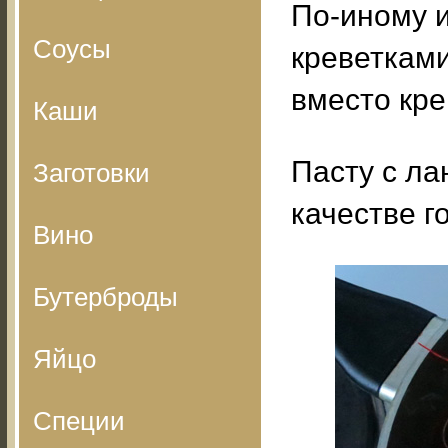
По-иному 
Соусы
креветками
вместо кре
Каши
Пасту с ла
Заготовки
качестве г
Вино
Бутерброды
Яйцо
Специи