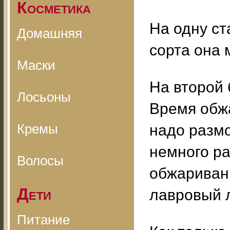
Косметика
На одну ст
Домашняя
сорта она 
Маски
На второй 
Лосьоны
Время обжа
Кремы
надо размо
немного ра
Волосы
обжаривани
Дети
лавровый л
Питание