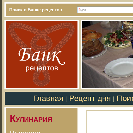
Поиск в Банке рецептов
Главная
Рецепт дня
Пои
|
|
Кулинария