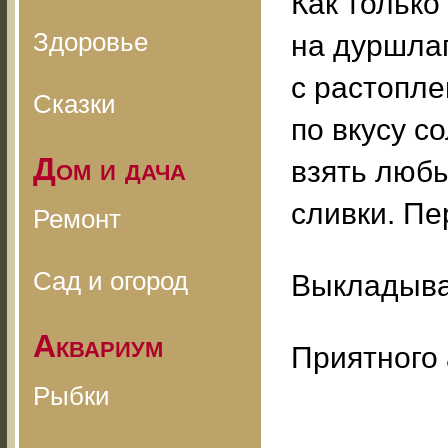
Как только
Здоровье
на дуршлаг
с растопл
Сказки
по вкусу с
Дом и дача
взять любы
сливки. П
Ремонт
Сад и огород
Выкладыва
Аквариум
Приятного 
Рыбки