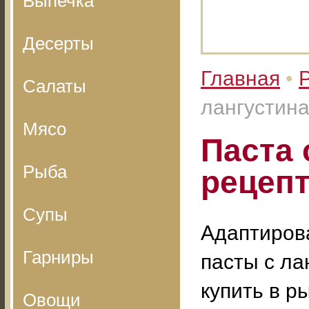
Выпечка
Десерты
Главная
•
Салаты
лангустина
Мясо
Паста 
Рыба
рецепт
Супы
Адаптиров
Гарниры
пасты с ла
купить в р
Овощи