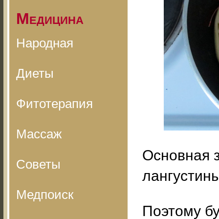
Медицина
Народная
Диеты
Фитотерапия
Массаж
Основная з
Советы
лангустин
Медпоиск
Поэтому бу