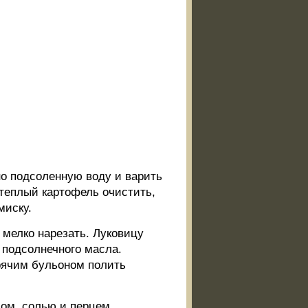
о подсоленную воду и варить
 теплый картофель очистить,
миску.
мелко нарезать. Луковицу
) подсолнечного масла.
орячим бульоном полить
ом, солью и перцем.