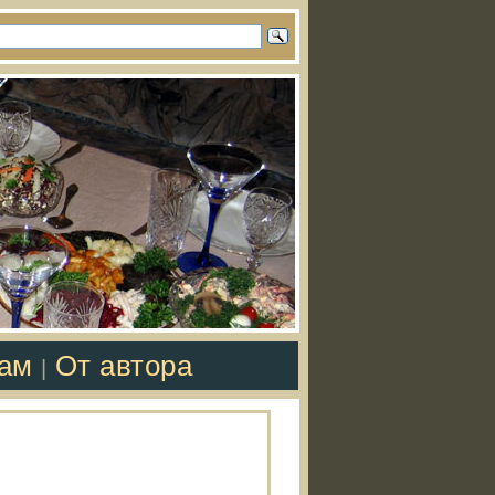
там
От автора
|