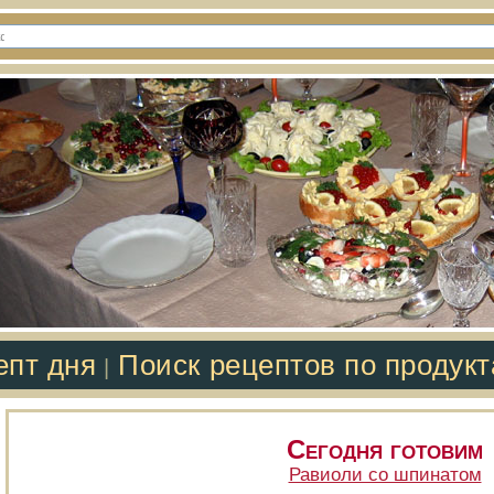
епт дня
Поиск рецептов по продук
|
Сегодня готовим
Равиоли со шпинатом