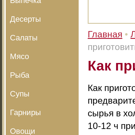
Выпечка
Десерты
Главная
•
Салаты
приготовит
Мясо
Как пр
Рыба
Как пригот
Супы
предварит
Гарниры
сырья в хо
10-12 ч пр
Овощи