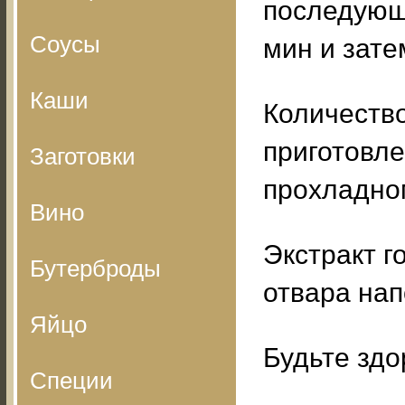
последующи
Соусы
мин и зате
Каши
Количество
приготовле
Заготовки
прохладном
Вино
Экстракт г
Бутерброды
отвара нап
Яйцо
Будьте здо
Специи