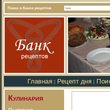
Поиск в Банке рецептов
Главная
Рецепт дня
Пои
|
|
Кулинария