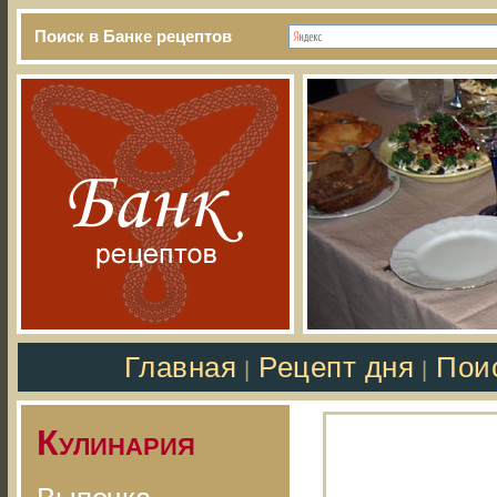
Поиск в Банке рецептов
Главная
Рецепт дня
Пои
|
|
Кулинария