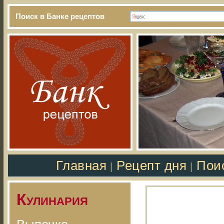
Поиск в Банке рецептов
Главная
Рецепт дня
Пои
|
|
Кулинария