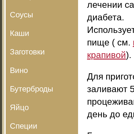
лечении с
Соусы
диабета.
Использует
Каши
пище ( см.
Заготовки
крапивой
).
Вино
Для пригот
заливают 5
Бутерброды
процеживаю
Яйцо
день до ед
Специи