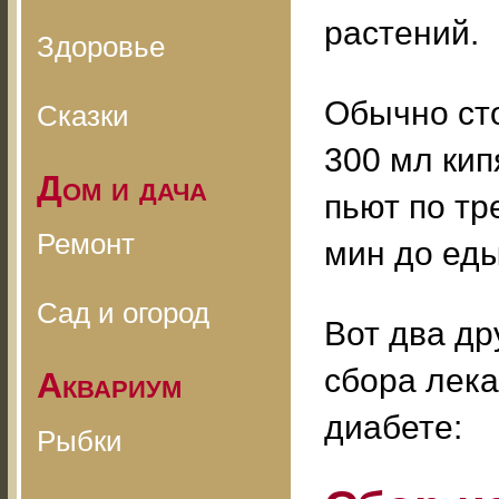
растений.
Здоровье
Обычно ст
Сказки
300 мл кип
Дом и дача
пьют по тр
Ремонт
мин до еды
Сад и огород
Вот два др
сбора лек
Аквариум
диабете:
Рыбки