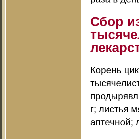
Сбор и
тысяче
лекарс
Корень цик
тысячелист
продырявле
г; листья 
аптечной; л