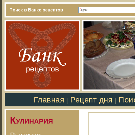
Поиск в Банке рецептов
Главная
Рецепт дня
Пои
|
|
Кулинария