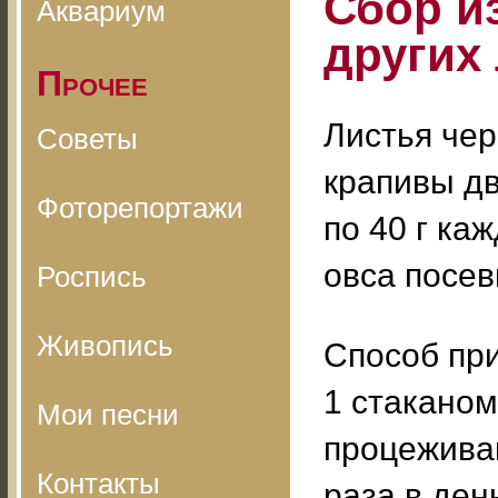
Сбор и
Аквариум
других
Прочее
Листья чер
Советы
крапивы дв
Фоторепортажи
по 40 г ка
овса посев
Роспись
Живопись
Способ при
1 стаканом
Мои песни
процеживаю
Контакты
раза в ден