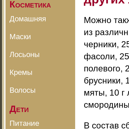
Косметика
Домашняя
Можно так
из различн
Маски
черники, 2
Лосьоны
фасоли, 25
полевого, 
Кремы
брусники, 
Волосы
мяты, 10 г
смородины,
Дети
Питание
В состав с