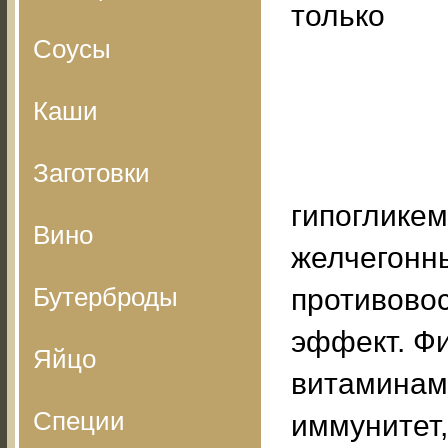
только
Соусы
Каши
Заготовки
гипогликем
Вино
желчегонны
Бутерброды
противово
эффект. Ф
Яйцо
витаминам
Специи
иммунитет