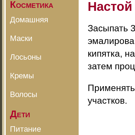
Косметика
Настой
Домашняя
Засыпать 3
Маски
эмалирован
кипятка, н
Лосьоны
затем проц
Кремы
Применять
Волосы
участков.
Дети
Питание