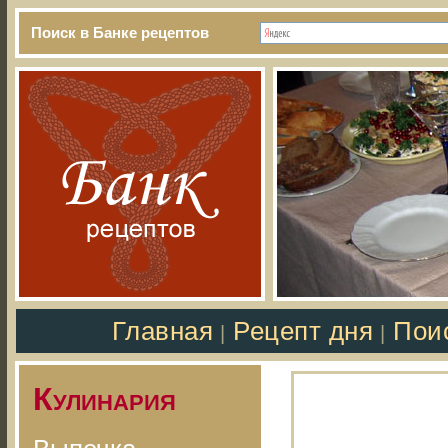
Поиск в Банке рецептов
Главная
Рецепт дня
Пои
|
|
Кулинария