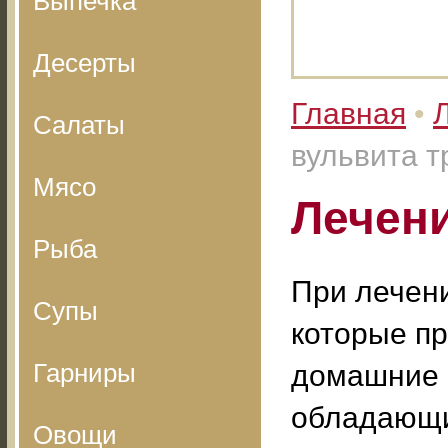
Выпечка
Десерты
Главная
•
Салаты
вульвита 
Мясо
Лечени
Рыба
При лечени
Супы
которые пр
Гарниры
домашние п
обладающи
Овощи