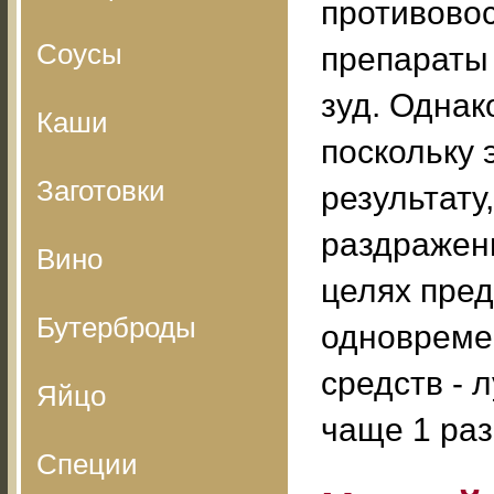
противово
Соусы
препараты
зуд. Однак
Каши
поскольку 
Заготовки
результату,
раздражени
Вино
целях пред
Бутерброды
одновремен
средств - 
Яйцо
чаще 1 раз
Специи