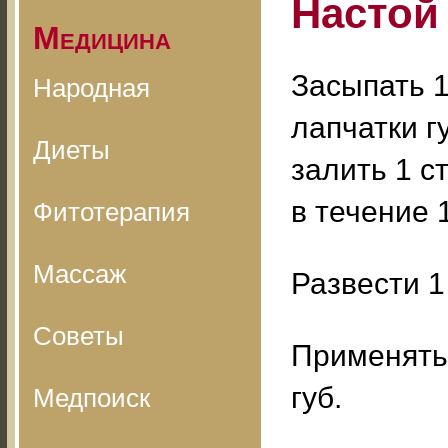
Настой
Медицина
Засыпать 1
Народная
лапчатки г
Диеты
залить 1 с
в течение 
Фитотерапия
Массаж
Развести 1
Советы
Применять
губ.
Медпоиск