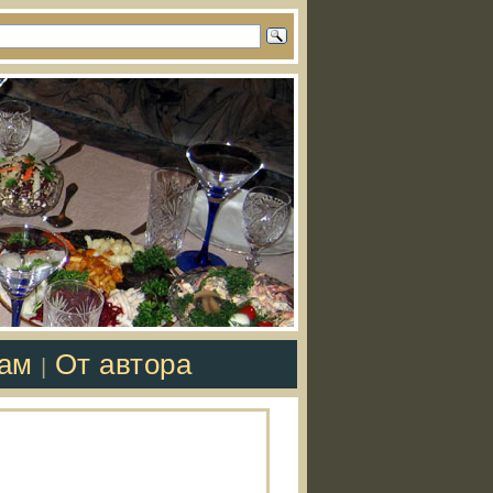
там
От автора
|