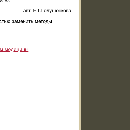
авт. Е.Г.Гoлyшoнкoвa
остью заменить методы
ам медицины