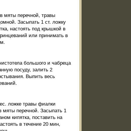
ев мяты перечной, травы
омной. Засыпать 1 ст. ложку
тка, настоять под крышкой в
принцеваний или принимать в
ом.
 чистотела большого и чабреца
анную посуду, залить 2
 остывания. Выпить весь
еваний.
дес. ложке травы фиалки
в мяты перечной. Засыпать 1
аном кипятка, поставить на
настоять в течение 20 мин,
день.