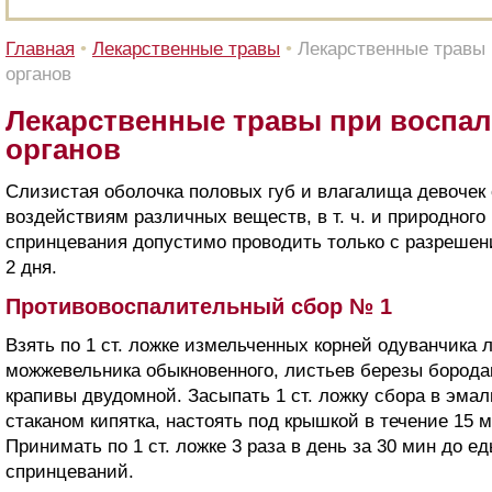
Главная
•
Лекарственные травы
•
Лекарственные травы
органов
Лекарственные травы при воспа
органов
Слизистая оболочка половых губ и влагалища девочек 
воздействиям различных веществ, в т. ч. и природног
спринцевания допустимо проводить только с разрешения
2 дня.
Противовоспалительный сбор № 1
Взять по 1 ст. ложке измельченных корней одуванчика 
можжевельника обыкновенного, листьев березы бородав
крапивы двудомной. Засыпать 1 ст. ложку сбора в эмал
стаканом кипятка, настоять под крышкой в течение 15 
Принимать по 1 ст. ложке 3 раза в день за 30 мин до е
спринцеваний.