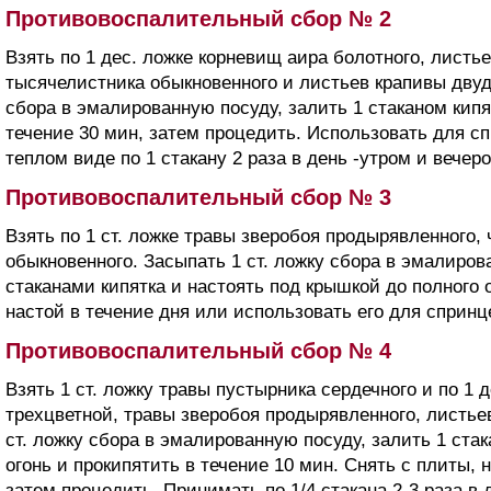
Противовоспалительный сбор № 2
Взять по 1 дес. ложке корневищ аира болотного, листь
тысячелистника обыкновенного и листьев крапивы двуд
сбора в эмалированную посуду, залить 1 стаканом кипя
течение 30 мин, затем процедить. Использовать для с
теплом виде по 1 стакану 2 раза в день -утром и вечер
Противовоспалительный сбор № 3
Взять по 1 ст. ложке травы зверобоя продырявленного,
обыкновенного. Засыпать 1 ст. ложку сбора в эмалиров
стаканами кипятка и настоять под крышкой до полного
настой в течение дня или использовать его для спринц
Противовоспалительный сбор № 4
Взять 1 ст. ложку травы пустырника сердечного и по 1 
трехцветной, травы зверобоя продырявленного, листье
ст. ложку сбора в эмалированную посуду, залить 1 стак
огонь и прокипятить в течение 10 мин. Снять с плиты, 
затем процедить. Принимать по 1/4 стакана 2-3 раза в 