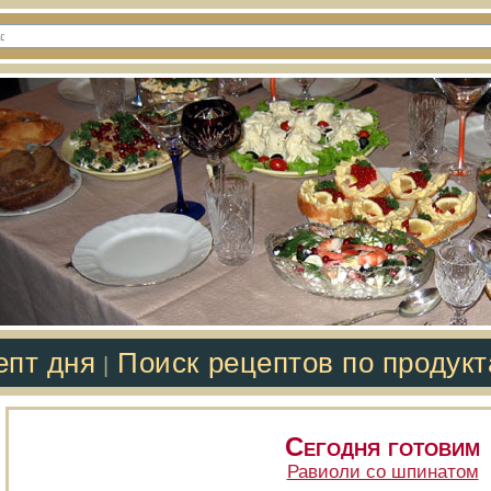
епт дня
Поиск рецептов по продук
|
Сегодня готовим
Равиоли со шпинатом