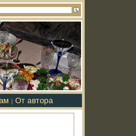
там
От автора
|