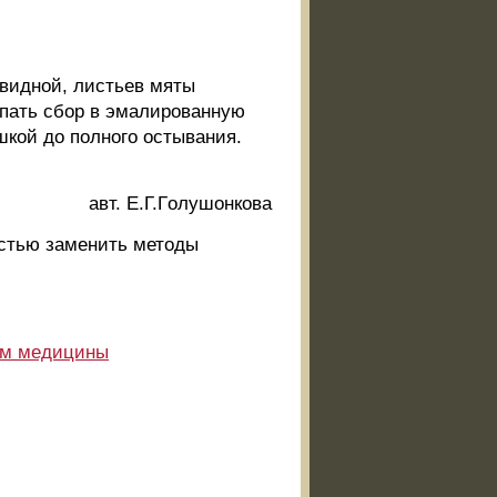
овидной, листьев мяты
ыпать сбор в эмалированную
ышкой до полного остывания.
авт. Е.Г.Гoлyшoнкoвa
остью заменить методы
ам медицины