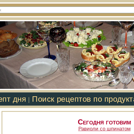
епт дня
Поиск рецептов по продук
|
Сегодня готовим
Равиоли со шпинатом