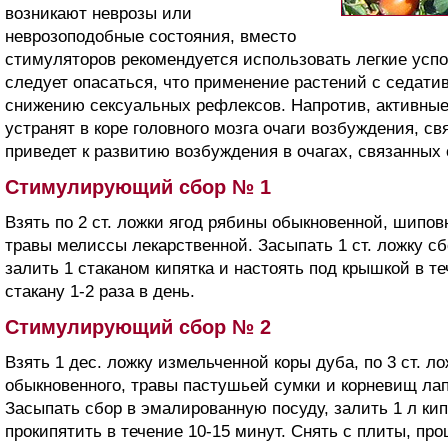
возникают неврозы или
неврозоподобные состояния, вместо
стимуляторов рекомендуется использовать легкие усп
следует опасаться, что применение растений с седати
снижению сексуальных рефлексов. Напротив, активные
устранят в коре головного мозга очаги возбуждения, св
приведет к развитию возбуждения в очагах, связанных
Стимулирующий сбор № 1
Взять по 2 ст. ложки ягод рябины обыкновенной, шиповн
травы мелиссы лекарственной. Засыпать 1 ст. ложку с
залить 1 стаканом кипятка и настоять под крышкой в т
стакану 1-2 раза в день.
Стимулирующий сбор № 2
Взять 1 дес. ложку измельченной коры дуба, по 3 ст. 
обыкновенного, травы пастушьей сумки и корневищ ла
Засыпать сбор в эмалированную посуду, залить 1 л кипя
прокипятить в течение 10-15 минут. Снять с плиты, пр