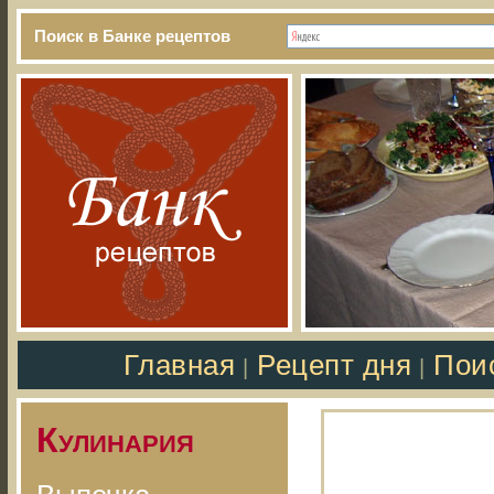
Поиск в Банке рецептов
Главная
Рецепт дня
Пои
|
|
Кулинария