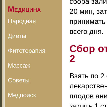
сбора зали
Медицина
20 мин, за
Народная
принимать 
всего дня.
Диеты
Сбор о
Фитотерапия
2
Массаж
Взять по 2
Советы
лекарствен
Медпоиск
плодов ани
залить 1 с