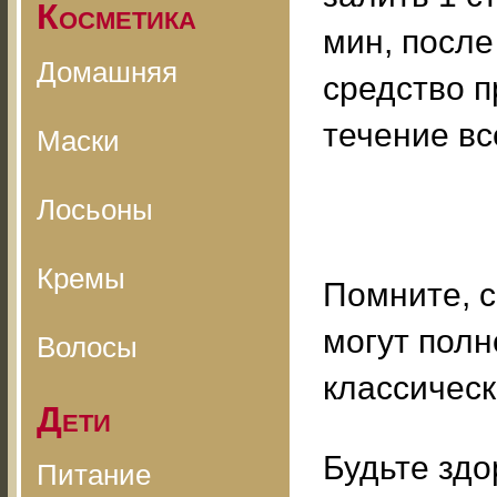
Косметика
мин, после
Домашняя
средство п
течение вс
Маски
Лосьоны
Кремы
Помните, 
могут пол
Волосы
классичес
Дети
Будьте здо
Питание