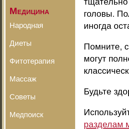
тщательно 
Медицина
головы. По
Народная
иногда ост
Диеты
Помните, 
могут пол
Фитотерапия
классичес
Массаж
Будьте здо
Советы
Используй
Медпоиск
разделам 