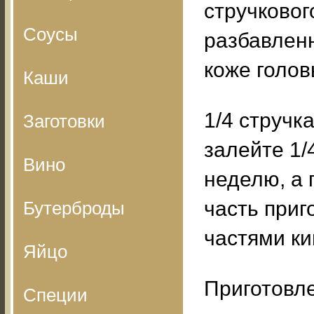
стручковог
Соусы
разбавленн
коже голов
Каши
1/4 стручк
Заготовки
залейте 1/
Вино
неделю, а 
часть приг
Бутерброды
частями ки
Яйцо
Приготовл
Специи