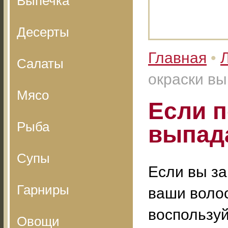
Выпечка
Десерты
Главная
•
Салаты
окраски в
Мясо
Если п
Рыба
выпад
Супы
Если вы за
Гарниры
ваши воло
воспользуй
Овощи