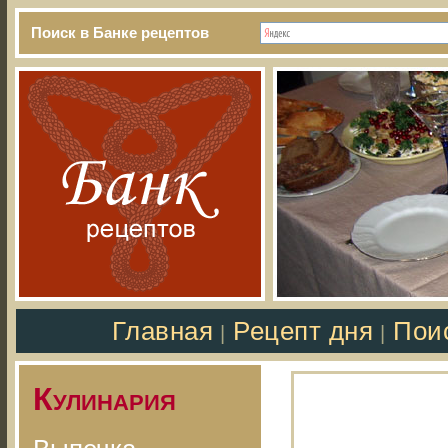
Поиск в Банке рецептов
Главная
Рецепт дня
Пои
|
|
Кулинария