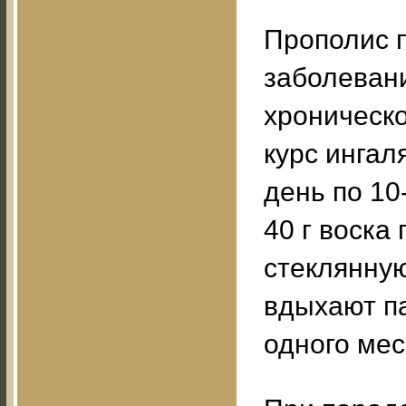
Прополис 
заболевани
хроническо
курс ингал
день по 10
40 г воск
стеклянную
вдыхают па
одного мес