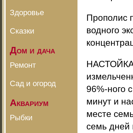
Здоровье
Прополис п
водного эк
Сказки
концентра
Дом и дача
НАСТОЙКА:
Ремонт
измельчен
Сад и огород
96%-ного с
минут и н
Аквариум
месте семь
Рыбки
семь дней 