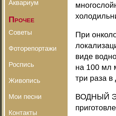
Аквариум
многослойн
холодильн
Прочее
Советы
При онкол
локализац
Фоторепортажи
виде водно
Роспись
на 100 мл 
три раза в
Живопись
ВОДНЫЙ Э
Мои песни
приготовле
Контакты