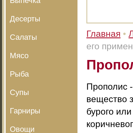
Выпечка
Десерты
Главная
•
Салаты
его приме
Мясо
Пропол
Рыба
Прополис -
Супы
вещество 
Гарниры
бурого или
коричневог
Овощи