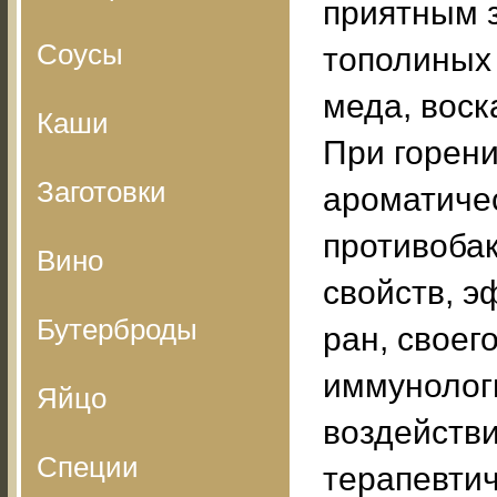
приятным 
Соусы
тополиных 
меда, воск
Каши
При горен
Заготовки
ароматичес
противоба
Вино
свойств, э
Бутерброды
ран, своег
иммунологи
Яйцо
воздейств
Специи
терапевтич