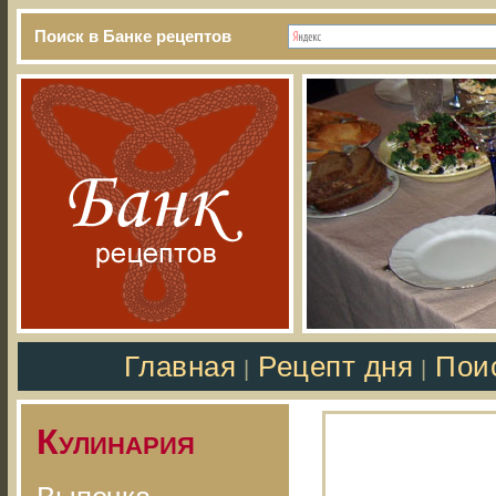
Поиск в Банке рецептов
Главная
Рецепт дня
Пои
|
|
Кулинария