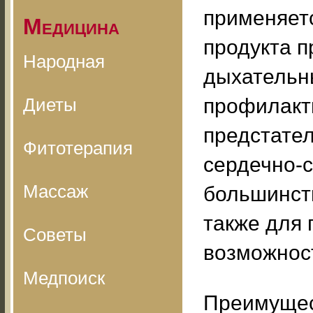
применяетс
Медицина
продукта п
Народная
дыхательны
Диеты
профилакт
предстател
Фитотерапия
сердечно-с
Массаж
большинств
также для
Советы
возможност
Медпоиск
Преимущес