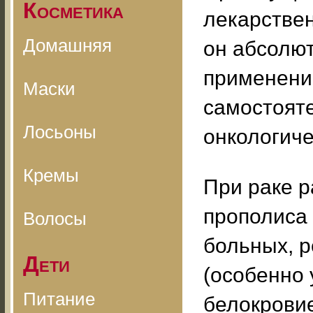
Косметика
лекарствен
Домашняя
он абсолю
применении
Маски
самостоят
Лосьоны
онкологиче
Кремы
При раке 
прополиса
Волосы
больных, р
Дети
(особенно
Питание
белокровие