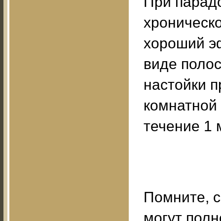
При парадо
хроническо
хороший э
виде полос
настойки п
комнатной 
течение 1 
Помните, 
могут пол