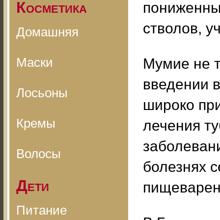
Косметика
пониженны
стволов, у
Домашняя
Маски
Мумие не 
введении в
Лосьоны
широко при
Кремы
лечения ту
заболевани
Волосы
болезнях с
Дети
пищеварен
Питание