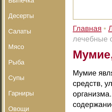
Выпечка
Десерты
Главная
•
Салаты
лечебные 
Мясо
Мумие,
Рыба
Мумие явл
Супы
средств, 
Гарниры
организма.
содержание
Овощи