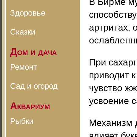
В Бирме му
Здоровье
способству
артритах, 
Сказки
ослабленн
Дом и дача
При сахар
Ремонт
приводит к
Сад и огород
чувство жж
усвоение с
Аквариум
Рыбки
Механизм 
влияет бук