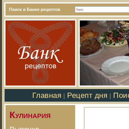
Поиск в Банке рецептов
Главная
Рецепт дня
Пои
|
|
Кулинария