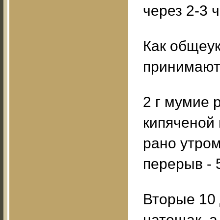
через 2-3 
Как общеу
принимают
2 г мумие 
кипяченой 
рано утром
перерыв - 
Вторые 10 
натощак, а