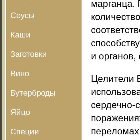
марганца.
Соусы
количество
соответств
Каши
способств
Заготовки
и органов,
Вино
Целители 
использов
Бутерброды
сердечно-с
Яйцо
поражениях
переломах
Специи