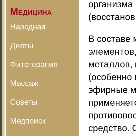
организма 
Медицина
(восстанов
Народная
В составе
Диеты
элементов,
металлов, 
Фитотерапия
(особенно 
Массаж
эфирные м
Советы
применяет
противовос
Медпоиск
средство. 