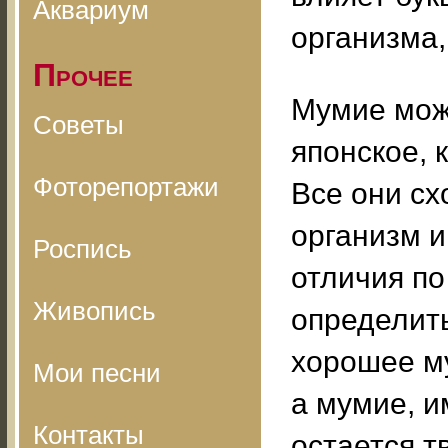
Аквариум
организма,
Прочее
Мумие мож
Советы
японское, 
Фоторепортажи
Все они сх
организм 
Роспись
отличия по
Живопись
определить
хорошее му
Мои песни
а мумие, 
Контакты
остается т