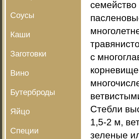
семейство
Соусы
пасленовы
многолетн
Каши
травянист
Заготовки
с многогл
корневище
Вино
многочисл
Бутерброды
ветвистым
Стебли вы
Яйцо
1,5-2 м, ве
Специи
зеленые и