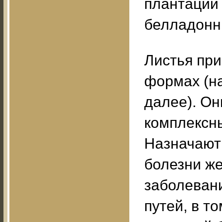
плантаций 
белладонн
Листья пр
формах (на
далее). Он
комплексн
Назначают
болезни же
заболеван
путей, в т