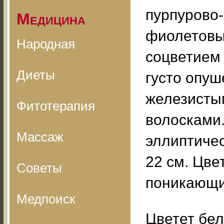
пурпурово-
Медицина
фиолетовы
Народная
соцветием
Диеты
густо опу
железисты
Фитотерапия
волосками
Массаж
эллиптичес
22 см. Цве
Советы
поникающи
Медпоиск
Цветет бел