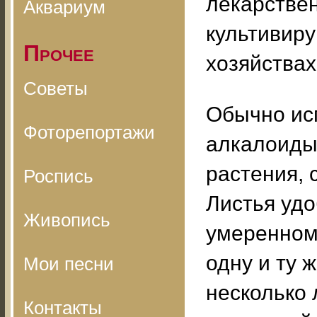
лекарстве
Аквариум
культивир
Прочее
хозяйствах
Советы
Обычно ис
Фоторепортажи
алкалоиды
растения, 
Роспись
Листья удо
Живопись
умеренном 
одну и ту 
Мои песни
несколько 
Контакты