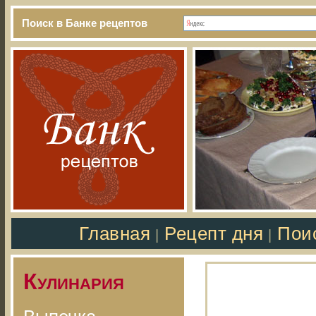
Поиск в Банке рецептов
Главная
Рецепт дня
Пои
|
|
Кулинария