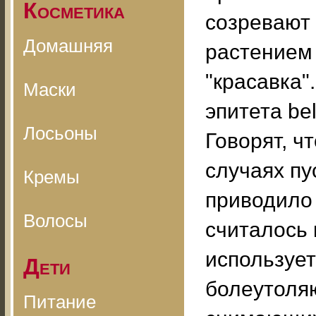
Косметика
созревают 
Домашняя
растением 
"красавка"
Маски
эпитета be
Лосьоны
Говорят, ч
случаях пу
Кремы
приводило 
Волосы
считалось
использует
Дети
болеутоляю
Питание