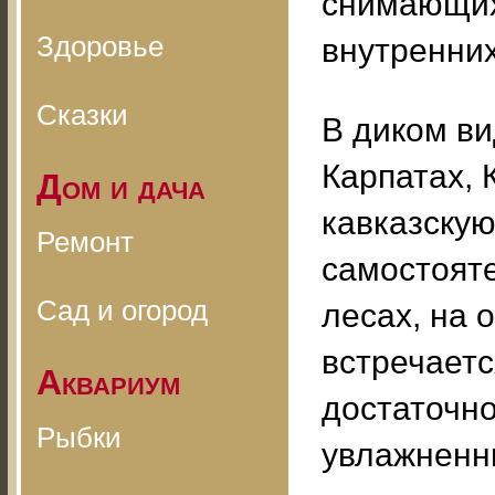
снимающих
Здоровье
внутренних
Сказки
В диком в
Карпатах, 
Дом и дача
кавказску
Ремонт
самостояте
Сад и огород
лесах, на 
встречаетс
Аквариум
достаточн
Рыбки
увлажненн