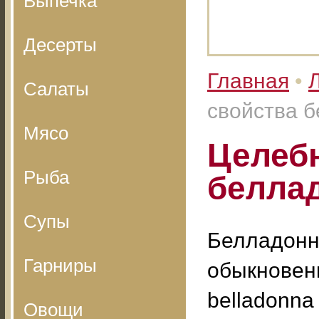
Выпечка
Десерты
Главная
•
Салаты
свойства 
Мясо
Целеб
Рыба
белла
Супы
Белладон
Гарниры
обыкновенн
belladonna 
Овощи