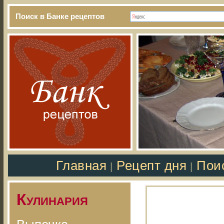
Поиск в Банке рецептов
Главная
Рецепт дня
Пои
|
|
Кулинария