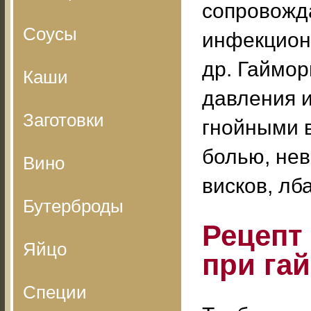
сопровожда
Соусы
инфекционн
др. Гаймор
Каши
давления и
Заготовки
гнойными 
болью, нев
Вино
висков, лба
Бутерброды
Рецепт
Яйцо
при га
Специи