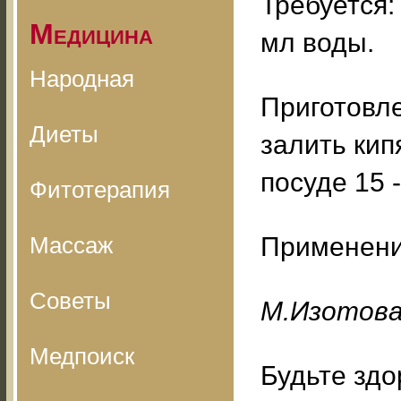
Требуется: 
Медицина
мл воды.
Народная
Приготовле
Диеты
залить кип
посуде 15 
Фитотерапия
Массаж
Применение
Советы
M.Изoтoв
Медпоиск
Будьте здо