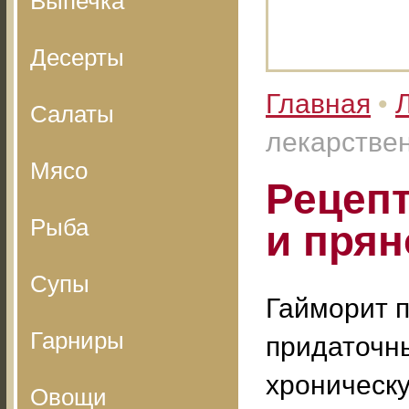
Выпечка
Десерты
Главная
•
Салаты
лекарствен
Мясо
Рецеп
Рыба
и прян
Супы
Гайморит 
Гарниры
придаточны
хроническ
Овощи