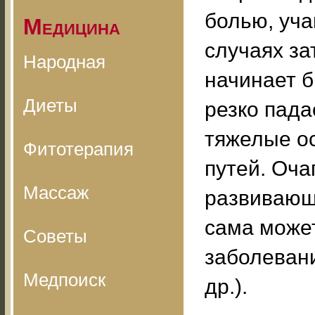
болью, уч
Медицина
случаях за
Народная
начинает б
Диеты
резко пада
тяжелые о
Фитотерапия
путей. Оча
Массаж
развивающ
сама може
Советы
заболевани
Медпоиск
др.).