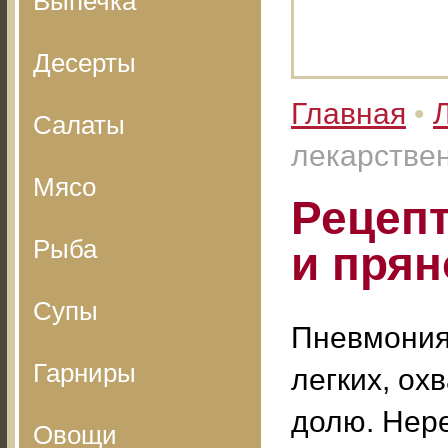
Выпечка
Десерты
Главная
•
Салаты
лекарствен
Мясо
Рецеп
Рыба
и прян
Супы
Пневмония 
Гарниры
легких, ох
долю. Нер
Овощи