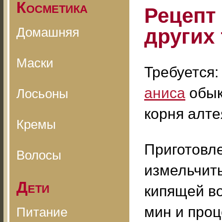
Косметика
Рецепт
Домашняя
других
Маски
Требуется: 
аниса
обык
Лосьоны
корня алте
Кремы
Приготовле
Волосы
измельчить
Дети
кипящей во
мин и проц
Питание