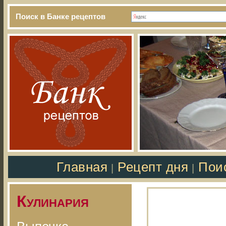
Поиск в Банке рецептов
Главная
Рецепт дня
Пои
|
|
Кулинария