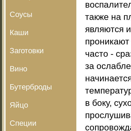
воспалите
Соусы
также на п
являются 
Каши
проникают 
Заготовки
часто - ср
за ослабле
Вино
начинаетс
Бутерброды
температур
в боку, су
Яйцо
прослушив
Специи
сопровожд