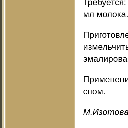
Требуется:
мл молока
Приготовл
измельчить
эмалирован
Применени
сном.
M.Изoтoв