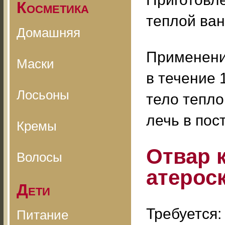
Косметика
теплой ван
Домашняя
Применени
Маски
в течение 
Лосьоны
тело тепло
лечь в пост
Кремы
Отвар 
Волосы
атерос
Дети
Требуется:
Питание