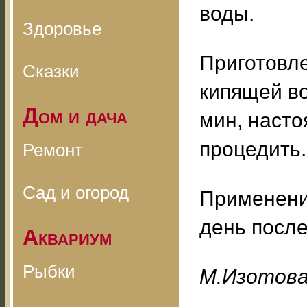
воды.
Здоровье
Приготовле
Сказки
кипящей во
Дом и дача
мин, насто
процедить.
Ремонт
Сад и огород
Применение
день посл
Аквариум
Рыбки
M.Изoтoв