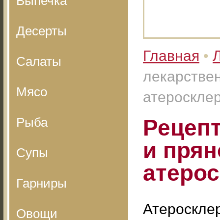
Выпечка
Десерты
Главная
•
Салаты
лекарствен
Мясо
атероскле
Рыба
Рецеп
и прян
Супы
атерос
Гарниры
Атероскле
Овощи