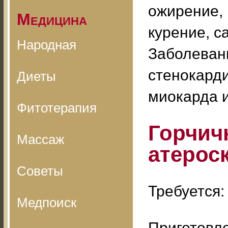
ожирение,
Медицина
курение, с
Народная
Заболеван
стенокарди
Диеты
миокарда и
Фитотерапия
Горчич
Массаж
атерос
Советы
Требуется:
Медпоиск
Приготовле