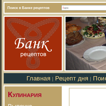
Поиск в Банке рецептов
Главная
Рецепт дня
Пои
|
|
Кулинария