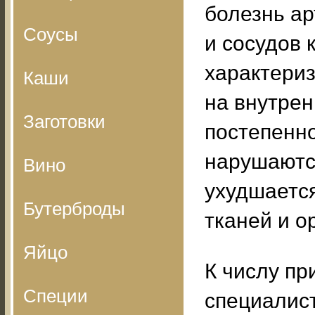
болезнь ар
Соусы
и сосудов 
характериз
Каши
на внутрен
Заготовки
постепенно
нарушаются
Вино
ухудшаетс
Бутерброды
тканей и о
Яйцо
К числу пр
Специи
специалис