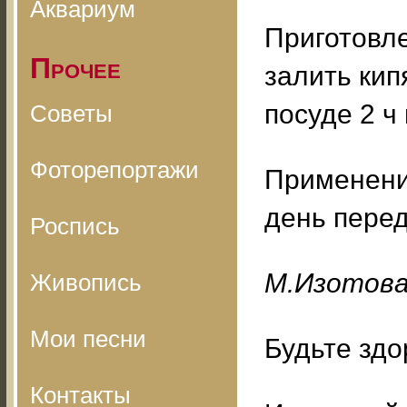
Аквариум
Приготовле
Прочее
залить кип
посуде 2 ч
Советы
Фоторепортажи
Применение
день пере
Роспись
M.Изoтoв
Живопись
Мои песни
Будьте здо
Контакты