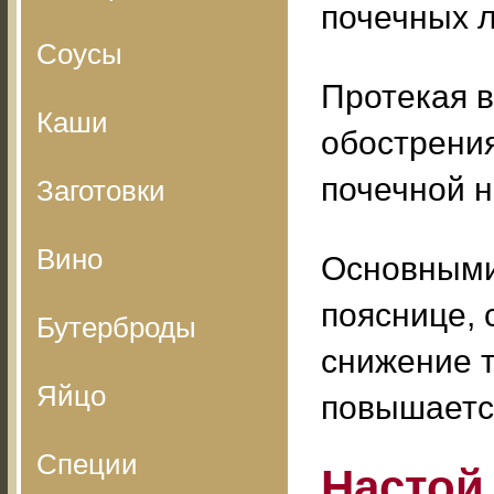
почечных л
Соусы
Протекая 
Каши
обострения
почечной н
Заготовки
Вино
Основными
пояснице, 
Бутерброды
снижение т
Яйцо
повышаетс
Специи
Настой