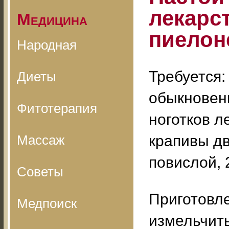
лекарс
Медицина
пиелон
Народная
Требуется:
Диеты
обыкновенн
Фитотерапия
ноготков л
Массаж
крапивы дв
повислой, 
Советы
Приготовле
Медпоиск
измельчить