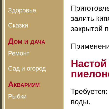
Приготовл
Здоровье
залить кип
Сказки
закрытой п
Дом и дача
Применение
Ремонт
Настой
Сад и огород
пиелон
Аквариум
Требуется:
Рыбки
воды.