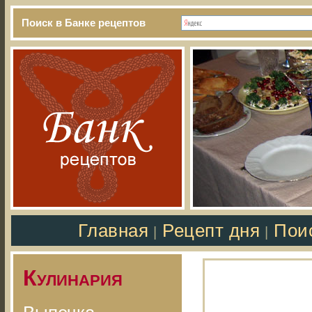
Поиск в Банке рецептов
Главная
Рецепт дня
Пои
|
|
Кулинария