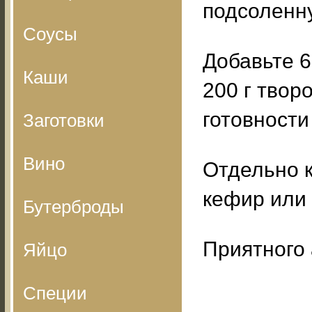
подсоленну
Соусы
Добавьте 6
Каши
200 г твор
готовности
Заготовки
Вино
Отдельно 
кефир или 
Бутерброды
Приятного 
Яйцо
Специи