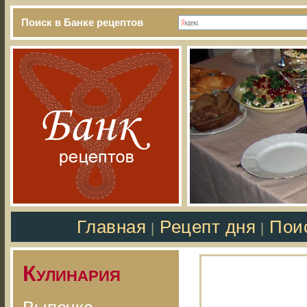
Поиск в Банке рецептов
Главная
Рецепт дня
Пои
|
|
Кулинария