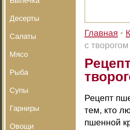
Выпечка
Десерты
Главная
•
Салаты
с творогом
Мясо
Рецепт
Рыба
творо
Супы
Рецепт пше
Гарниры
тем, кто л
пшенной к
Овощи