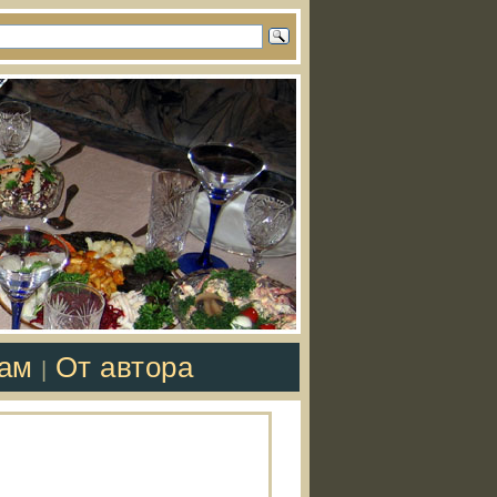
там
От автора
|