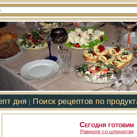
епт дня
Поиск рецептов по продук
|
Сегодня готовим
Равиоли со шпинатом