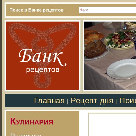
Поиск в Банке рецептов
Главная
Рецепт дня
Пои
|
|
Кулинария