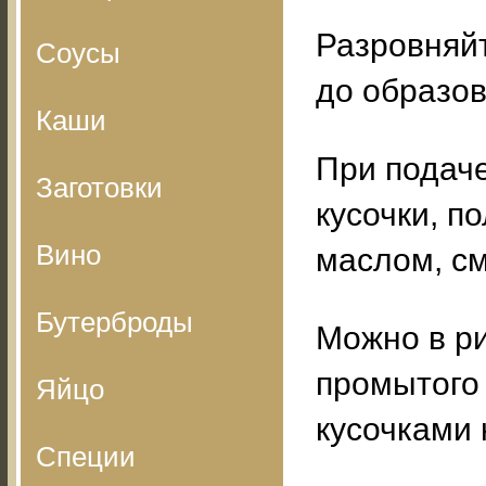
Разровняйт
Соусы
до образов
Каши
При подаче
Заготовки
кусочки, 
Вино
маслом, с
Бутерброды
Можно в ри
промытого
Яйцо
кусочками 
Специи