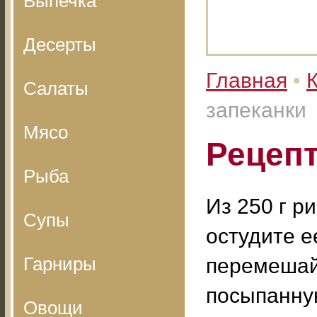
Выпечка
Десерты
Главная
•
Салаты
запеканки
Мясо
Рецепт
Рыба
Из 250 г р
Супы
остудите е
Гарниры
перемешай
посыпанну
Овощи