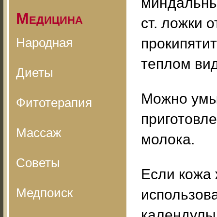
миндальных
Медицина
ст. ложки 
Народная
прокипятит
теплом вид
Диеты
Можно умы
Фитотерапия
приготовле
Массаж
молока.
Советы
Если кожа 
Медпоиск
использова
календулы,