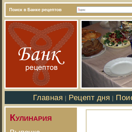
Поиск в Банке рецептов
Главная
Рецепт дня
Пои
|
|
Кулинария