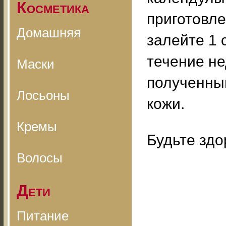
Косметика
приготовле
Домашняя
залейте 1 
течение не
Маски
полученны
Лосьоны
кожи.
Кремы
Будьте здо
Волосы
Дети
Питание