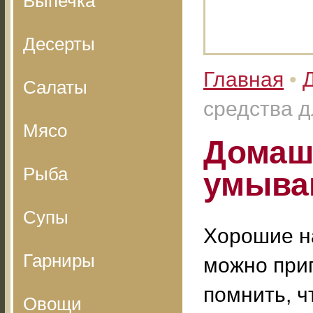
Выпечка
Десерты
Главная
•
Салаты
средства д
Мясо
Домаш
Рыба
умыван
Супы
Хорошие н
Гарниры
можно приг
помнить, ч
Овощи