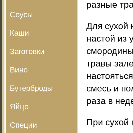
разные тр
Соусы
Для сухой
Каши
настой из 
смородины.
Заготовки
травы зале
Вино
настояться
смесь и по
Бутерброды
раза в нед
Яйцо
При сухой 
Специи