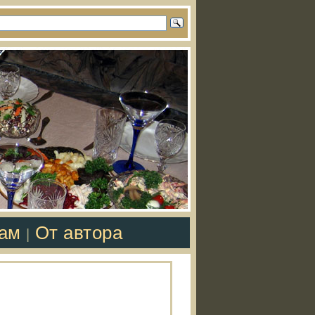
там
От автора
|