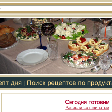
епт дня
Поиск рецептов по продук
|
Сегодня готовим
Равиоли со шпинатом