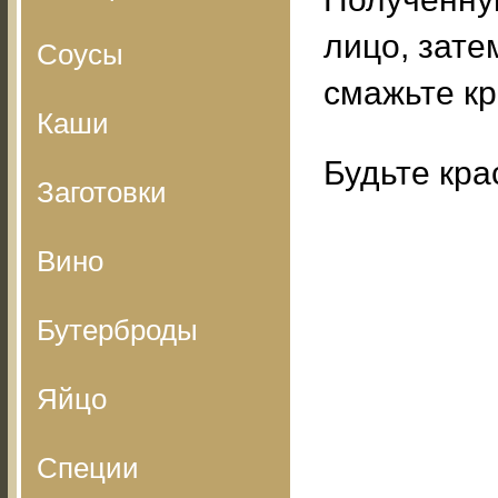
лицо, зате
Соусы
смажьте к
Каши
Будьте кра
Заготовки
Вино
Бутерброды
Яйцо
Специи