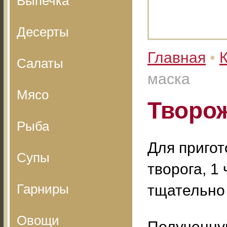
Выпечка
Десерты
Главная
•
Салаты
маска
Мясо
Творо
Рыба
Для пригот
Супы
творога, 1 
Гарниры
тщательно
Овощи
Полученную