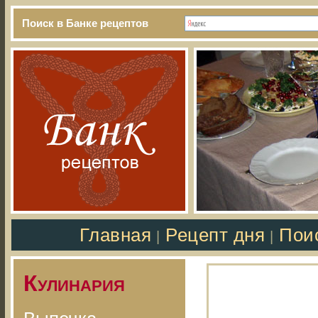
Поиск в Банке рецептов
Главная
Рецепт дня
Пои
|
|
Кулинария