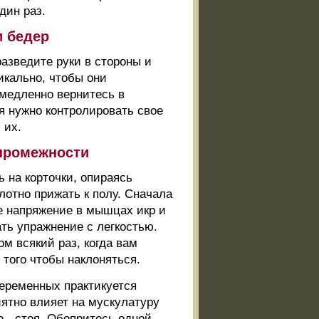
дин раз.
и бедер
разведите руки в стороны и
икально, чтобы они
 медленно вернитесь в
я нужно контролировать свое
 их.
промежности
 на корточки, опираясь
лотно прижать к полу. Сначала
ое напряжение в мышцах икр и
ть упражнение с легкостью.
м всякий раз, когда вам
 того чтобы наклоняться.
еременных практикуется
иятно влияет на мускулатуру
е - стоя. Обопритесь одной