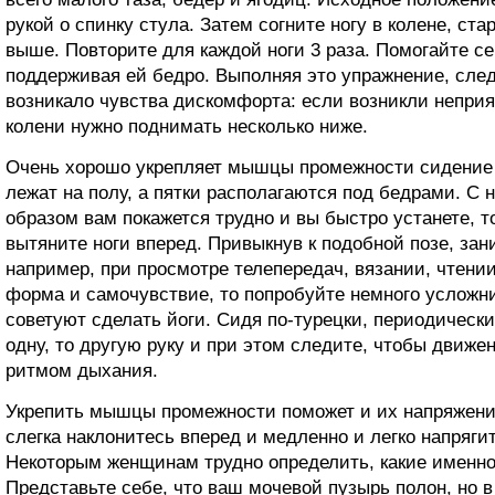
рукой о спинку стула. Затем согните ногу в колене, ста
выше. Повторите для каждой ноги 3 раза. Помогайте се
поддерживая ей бедро. Выполняя это упражнение, след
возникало чувства дискомфорта: если возникли непри
колени нужно поднимать несколько ниже.
Очень хорошо укрепляет мышцы промежности сидение п
лежат на полу, а пятки располагаются под бедрами. С 
образом вам покажется трудно и вы быстро устанете, то
вытяните ноги вперед. Привыкнув к подобной позе, зан
например, при просмотре телепередач, вязании, чтени
форма и самочувствие, то попробуйте немного усложни
советуют сделать йоги. Сидя по-турецки, периодическ
одну, то другую руку и при этом следите, чтобы движе
ритмом дыхания.
Укрепить мышцы промежности поможет и их напряжение.
слегка наклонитесь вперед и медленно и легко напряг
Некоторым женщинам трудно определить, какие именн
Представьте себе, что ваш мочевой пузырь полон, но 