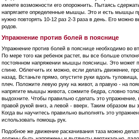
имеете возможности его опорожнить. Пытаясь сдержат
напрягаете определенные мышцы. Это и есть мышцы п
нужно повторять 10-12 раз 2-3 раза в день. Его можно
родов.
Упражнение против болей в пояснице
Упражнение против болей в пояснице необходимо во в
По мере того как ребенок растет, вы все больше отклон
постоянном напряжении мышцы поясницы. Это может п
спине. Облегчить их можно, если делать движение, п
назад. Встаньте прямо, опустите руки вдоль туловища,
плеч. Положите левую руку на живот, а правую - на поя
напрягите мышцы живота, сожмите бедра, словно толка
выдохните. Чтобы правильно сделать это упражнение, 
правой рукой вниз, а левой - вверх. Таким образом вы 
Когда вы научитесь правильно выполнять это упражнен
использовать помощь рук.
Подобное же движение раскачивания таза можно делать
должны быть напряжены и вытянуты вертикально, ладо