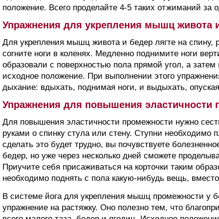
положение. Всего проделайте 4-5 таких отжиманий за о
Упражнения для укрепления мышц живота 
Для укрепления мышц живота и бедер лягте на спину, 
согните ноги в коленях. Медленно поднимите ноги верт
образовали с поверхностью пола прямой угол, а затем
исходное положение. При выполнении этого упражнени
дыхание: вдыхать, поднимая ноги, и выдыхать, опуская
Упражнения для повышения эластичности 
Для повышения эластичности промежности нужно сесть
руками о спинку стула или стену. Ступни необходимо п
сделать это будет трудно, вы почувствуете болезненн
бедер, но уже через несколько дней сможете проделыва
Приучите себя присаживаться на корточки таким образо
необходимо поднять с пола какую-нибудь вещь, вместо
В системе йога для укрепления мышц промежности у б
упражнение на растяжку. Оно полезно тем, что благопр
всего малого таза, бедер и ягодиц. Исходное положени