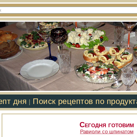
епт дня
Поиск рецептов по продук
|
Сегодня готовим
Равиоли со шпинатом