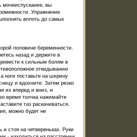
ь мочеиспускание, вы
ромежности. Упражнение
 выполнять вплоть до самых
торой половине беременности.
яетесь назад и держите в
ривести к сильным болям в
ротивоположное откидыванию
 а ноги поставьте на ширину
сницу и вдохните. Затем резко
я их вперед и вниз, и
во время толчка нажимайте
заставите таз раскачиваться.
ие, можно будет не
 и стоя на четвереньках. Руки
ни - находиться на расстоянии