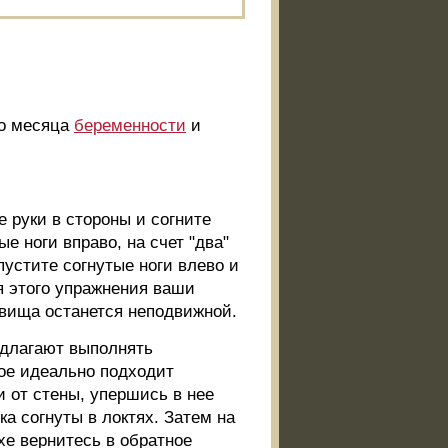
го месяца
беременности
и
 руки в стороны и согните
ые ноги вправо, на счет "два"
пустите согнутые ноги влево и
я этого упражнения ваши
овища останется неподвижной.
едлагают выполнять
рое идеально подходит
 от стены, упершись в нее
ка согнуты в локтях. Затем на
хе вернитесь в обратное