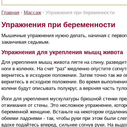
Главная
•
Массаж
•
Упражнения при беременности
Упражнения при беременности
Мышечные упражнения нужно делать, начиная с перво
заканчивая седьмым.
Упражнения для укрепления мышц живота
Для укрепления мышц живота лягте на спину, разведите
ноги в коленях. На счет "раз" медленно опустите согнут
вернитесь в исходное положение. Затем точно так же о
вернитесь в исходное положение. Во время выполнени
колени будут описывать полукруг, а верхняя часть тул
Йоги для укрепления мускулатуры брюшной стенки пр
отжимания от стены. Это несложное упражнение, кото
беременной женщине. Встаньте на некотором отдалении
обеими ладонями - так, чтобы руки при этом были слег
вдохе подайтесь вперед, сильнее согнув руки. На выдо