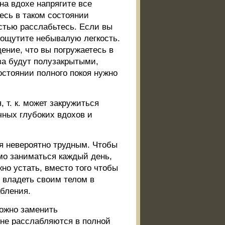
на вдохе напрягите все
есь в таком состоянии
остью расслабьтесь. Если вы
й ощутите небывалую легкость.
ение, что вы погружаетесь в
за будут полузакрытыми,
состоянии полного покоя нужно
 т. к. может закружиться
чных глубоких вдохов и
я невероятно трудным. Чтобы
мо заниматься каждый день,
но устать, вместо того чтобы
 владеть своим телом в
абления.
можно заменить
 не расслабляются в полной