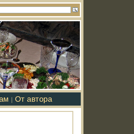
там
От автора
|