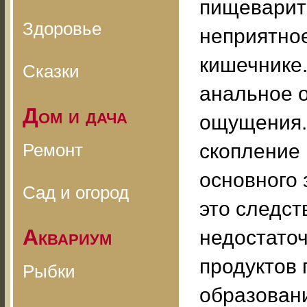
пищеварит
Здоровье
неприятное
кишечнике.
Сказки
анальное о
Дом и дача
ощущения. 
Ремонт
скопление 
основного 
Сад и огород
это следст
Аквариум
недостато
продуктов
Рыбки
образован