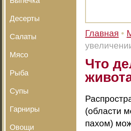
Выпечка
Десерты
Главная
•
Салаты
увеличени
Мясо
Что де
Рыба
живот
Супы
Распростр
Гарниры
(области м
пахом) мож
Овощи