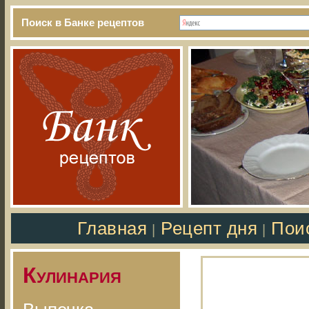
Поиск в Банке рецептов
Главная
Рецепт дня
Пои
|
|
Кулинария