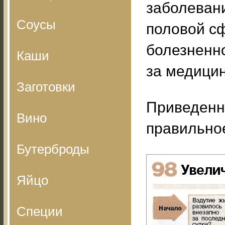
заболеван
Соусы
половой сф
болезненн
Каши
за медици
Заготовки
Приведенн
Вино
правильно
Бутерброды
Яйцо
Специи