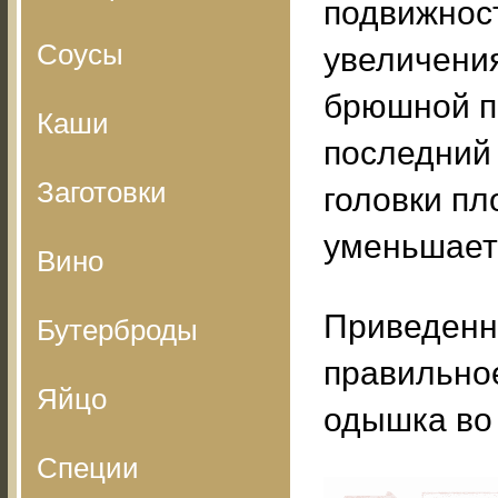
подвижност
Соусы
увеличени
брюшной по
Каши
последний
Заготовки
головки пл
уменьшает
Вино
Приведенн
Бутерброды
правильное
Яйцо
одышка во
Специи