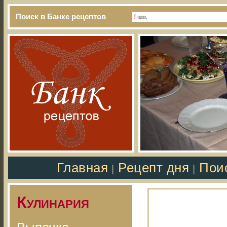
Поиск в Банке рецептов
Главная
Рецепт дня
Пои
|
|
Кулинария