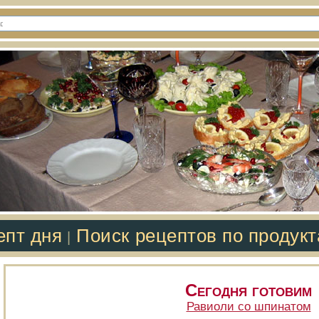
епт дня
Поиск рецептов по продук
|
Сегодня готовим
Равиоли со шпинатом