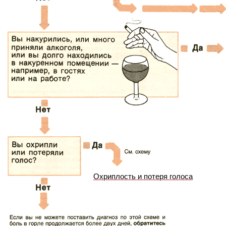
Охриплость и потеря голоса