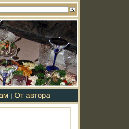
там
От автора
|