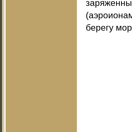
заряженны
(аэроионам
берегу мор