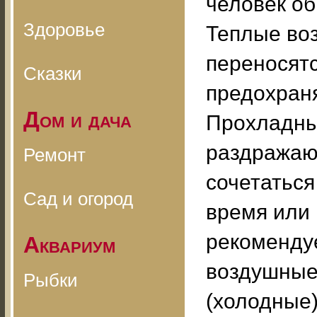
человек об
Здоровье
Теплые во
переносятс
Сказки
предохраня
Дом и дача
Прохладны
раздражаю
Ремонт
сочетатьс
Сад и огород
время или 
рекоменду
Аквариум
воздушные
Рыбки
(холодные)