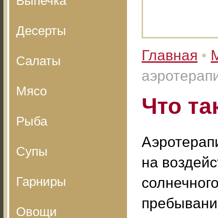
Выпечка
Десерты
Главная
•
Салаты
аэротерап
Мясо
Что та
Рыба
Аэротерапи
Супы
на воздейс
Гарниры
солнечного
пребывание
Овощи