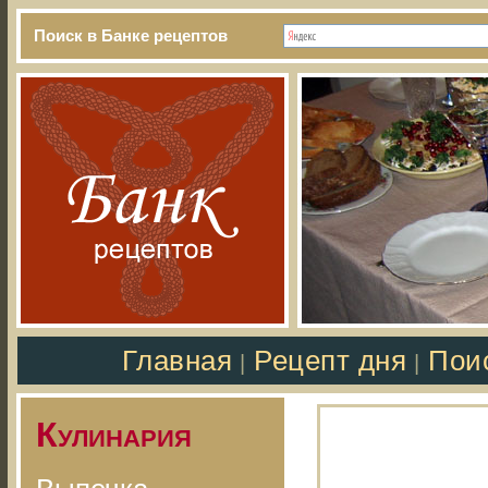
Поиск в Банке рецептов
Главная
Рецепт дня
Пои
|
|
Кулинария