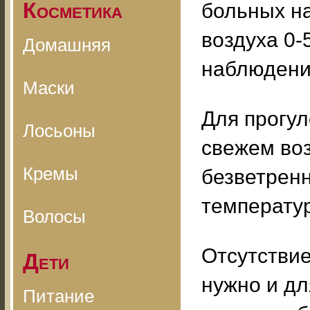
Косметика
больных на
воздуха 0-
Домашняя
наблюдения
Маски
Для прогул
Лосьоны
свежем воз
Кремы
безветренн
температу
Волосы
Отсутствие
Дети
нужно и дл
Питание