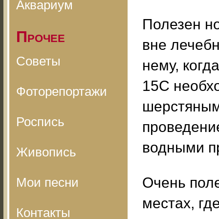
Аквариум
Полезен но
Прочее
вне лечебн
Советы
нему, когд
15С необх
Фоторепортажи
шерстяным
Роспись
проведени
водными п
Живопись
Очень пол
Мои песни
местах, гд
Контакты