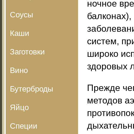
ночное вре
Соусы
балконах),
заболеван
Каши
систем, пр
Заготовки
широко исп
здоровых 
Вино
Прежде че
Бутерброды
методов аэ
Яйцо
противопок
дыхательн
Специи