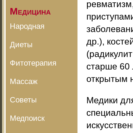
ревматизм
Медицина
приступам
Народная
заболевани
др.), кост
Диеты
(радикулит
Фитотерапия
старше 60 
открытым 
Массаж
Советы
Медики дл
специальн
Медпоиск
искусстве